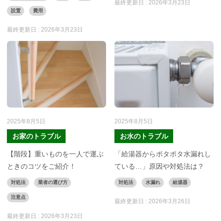
最終更新日 :
2026年3月23日
設置
費用
最終更新日 :
2026年3月23日
2025年8月5日
2025年8月5日
お家のトラブル
お水のトラブル
【階段】重いものを一人で運ぶ
「給湯器からポタポタ水漏れし
ときのコツをご紹介！
ている…」原因や対処法は？
対処法
業者の選び方
対処法
水漏れ
給湯器
注意点
最終更新日 :
2026年3月26日
最終更新日 :
2026年3月23日