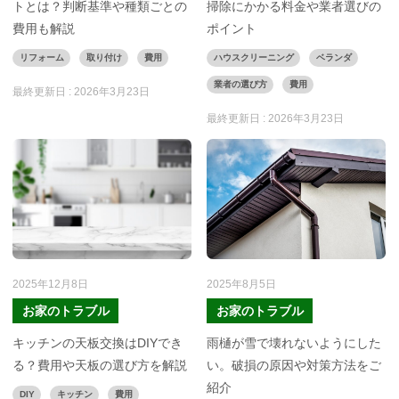
トとは？判断基準や種類ごとの
掃除にかかる料金や業者選びの
費用も解説
ポイント
リフォーム
取り付け
費用
ハウスクリーニング
ベランダ
業者の選び方
費用
最終更新日 :
2026年3月23日
最終更新日 :
2026年3月23日
2025年12月8日
2025年8月5日
お家のトラブル
お家のトラブル
キッチンの天板交換はDIYでき
雨樋が雪で壊れないようにした
る？費用や天板の選び方を解説
い。破損の原因や対策方法をご
紹介
DIY
キッチン
費用