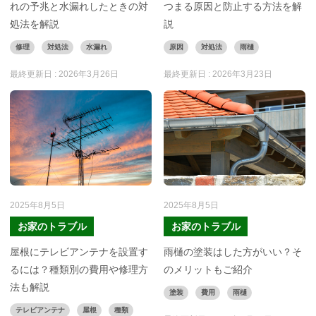
れの予兆と水漏れしたときの対
つまる原因と防止する方法を解
処法を解説
説
修理
対処法
水漏れ
原因
対処法
雨樋
最終更新日 :
2026年3月26日
最終更新日 :
2026年3月23日
2025年8月5日
2025年8月5日
お家のトラブル
お家のトラブル
屋根にテレビアンテナを設置す
雨樋の塗装はした方がいい？そ
るには？種類別の費用や修理方
のメリットもご紹介
法も解説
塗装
費用
雨樋
テレビアンテナ
屋根
種類