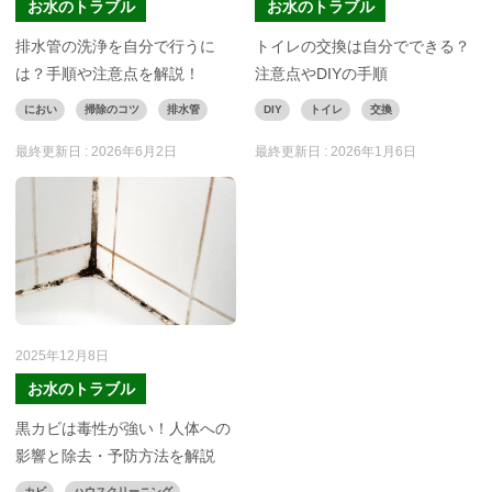
お水のトラブル
お水のトラブル
排水管の洗浄を自分で行うに
トイレの交換は自分でできる？
は？手順や注意点を解説！
注意点やDIYの手順
におい
掃除のコツ
排水管
DIY
トイレ
交換
最終更新日 :
2026年6月2日
最終更新日 :
2026年1月6日
2025年12月8日
お水のトラブル
黒カビは毒性が強い！人体への
影響と除去・予防方法を解説
カビ
ハウスクリーニング