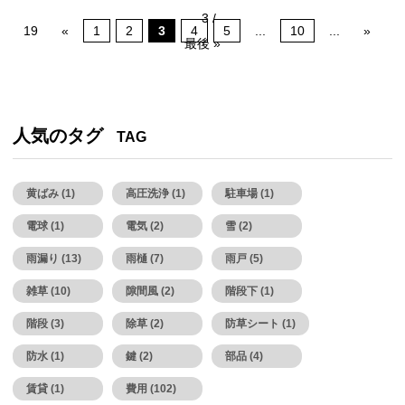
3 /
19
«
1
2
3
4
5
...
10
...
»
最後 »
人気のタグ
TAG
黄ばみ (1)
高圧洗浄 (1)
駐車場 (1)
電球 (1)
電気 (2)
雪 (2)
雨漏り (13)
雨樋 (7)
雨戸 (5)
雑草 (10)
隙間風 (2)
階段下 (1)
階段 (3)
除草 (2)
防草シート (1)
防水 (1)
鍵 (2)
部品 (4)
賃貸 (1)
費用 (102)