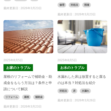
修理
対処法
雨樋
最終更新日 :
2026年3月23日
最終更新日 :
2026年3月23日
2025年8月5日
2025年8月5日
お家のトラブル
お水のトラブル
屋根のリフォームで補助金・助
水漏れした床は放置すると腐る
成金をもらう方法は？条件と申
のは本当？対処法を紹介
請について解説
対処法
床
水漏れ
リフォーム
屋根
補助金
最終更新日 :
2026年3月26日
最終更新日 :
2026年3月23日