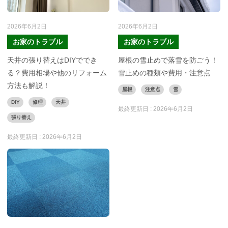
2026年6月2日
2026年6月2日
お家のトラブル
お家のトラブル
天井の張り替えはDIYででき
屋根の雪止めで落雪を防ごう！
る？費用相場や他のリフォーム
雪止めの種類や費用・注意点
方法も解説！
屋根
注意点
雪
DIY
修理
天井
最終更新日 :
2026年6月2日
張り替え
最終更新日 :
2026年6月2日