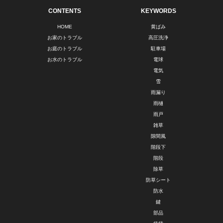
CONTENTS
KEYWORDS
HOME
黄ばみ
お家のトラブル
高圧洗浄
お庭のトラブル
駐車場
お水のトラブル
電球
電気
雪
雨漏り
雨樋
雨戸
雑草
隙間風
階段下
階段
除草
防草シート
防水
鍵
部品