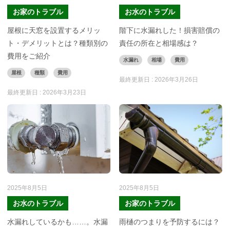
お家のトラブル
お水のトラブル
屋根に天窓を設置するメリッ
階下に水漏れした！損害賠償の
ト・デメリットとは？種類別の
責任の所在と相場感は？
費用をご紹介
水漏れ
相場
費用
屋根
種類
費用
最終更新日 :
2026年3月26日
最終更新日 :
2026年3月23日
2025年8月5日
2025年8月5日
お水のトラブル
お家のトラブル
水漏れしているかも……。水漏
雨樋のつまりを予防するには？