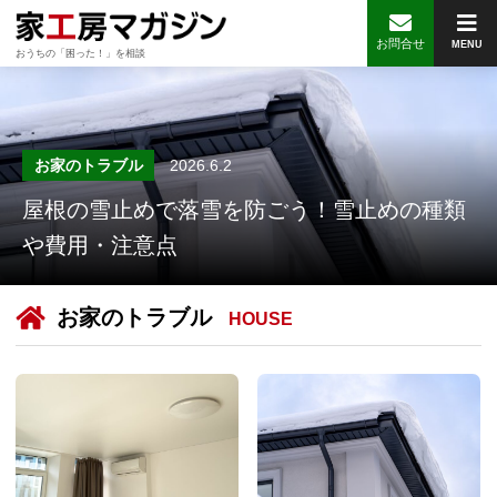
お問合せ
MENU
おうちの「困った！」を相談
お家のトラブル
2026.6.2
屋根の雪止めで落雪を防ごう！雪止めの種類
や費用・注意点
お家のトラブル
HOUSE