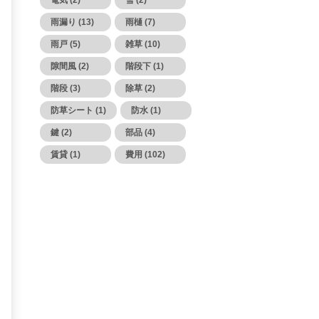
電気 (2)
雪 (2)
雨漏り (13)
雨樋 (7)
雨戸 (5)
雑草 (10)
隙間風 (2)
階段下 (1)
階段 (3)
除草 (2)
防草シート (1)
防水 (1)
鍵 (2)
部品 (4)
賃貸 (1)
費用 (102)