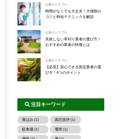
お家のトラブル
時間がなくても大丈夫！大掃除の
コツと時短テクニックを解説
お庭のトラブル
失敗しない草刈り業者の選び方！
おすすめの業者の特徴とは
お庭のトラブル
【必見】安心できる剪定業者の選
び方！4つのポイント
注目キーワード
黄ばみ (1)
高圧洗浄 (1)
駐車場 (1)
電球 (1)