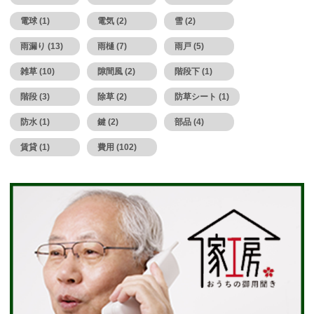
電球 (1)
電気 (2)
雪 (2)
雨漏り (13)
雨樋 (7)
雨戸 (5)
雑草 (10)
隙間風 (2)
階段下 (1)
階段 (3)
除草 (2)
防草シート (1)
防水 (1)
鍵 (2)
部品 (4)
賃貸 (1)
費用 (102)