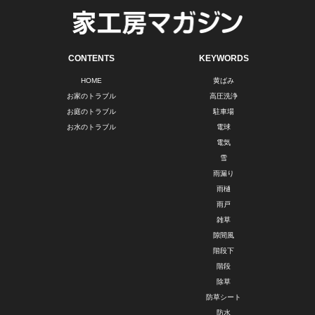
CONTENTS
KEYWORDS
HOME
黄ばみ
お家のトラブル
高圧洗浄
お庭のトラブル
駐車場
お水のトラブル
電球
電気
雪
雨漏り
雨樋
雨戸
雑草
隙間風
階段下
階段
除草
防草シート
防水