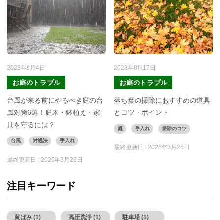
2023年9月4日
2023年8月17日
お庭のトラブル
お庭のトラブル
台風が来る前にやるべき庭の台
落ち葉の掃除におすすめの道具
風対策6選！庭木・鉢植え・家
とコツ・ポイント
具を守るには？
庭
手入れ
掃除のコツ
台風
対処法
手入れ
最終更新日 :
2026年3月26日
最終更新日 :
2026年3月26日
注目キーワード
黄ばみ (1)
高圧洗浄 (1)
駐車場 (1)