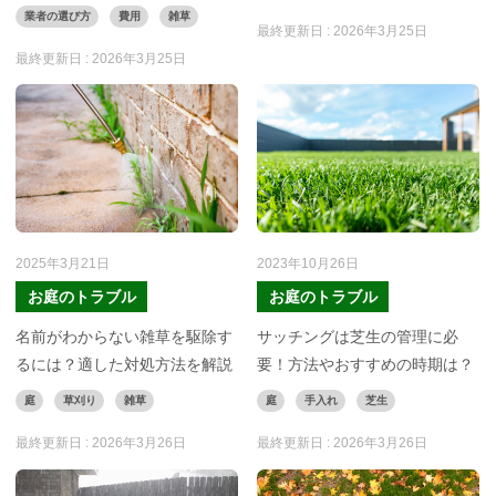
業者の選び方
費用
雑草
最終更新日 :
2026年3月25日
最終更新日 :
2026年3月25日
2025年3月21日
2023年10月26日
お庭のトラブル
お庭のトラブル
名前がわからない雑草を駆除す
サッチングは芝生の管理に必
るには？適した対処方法を解説
要！方法やおすすめの時期は？
庭
草刈り
雑草
庭
手入れ
芝生
最終更新日 :
2026年3月26日
最終更新日 :
2026年3月26日