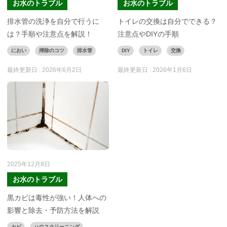
お水のトラブル
お水のトラブル
排水管の洗浄を自分で行うに
トイレの交換は自分でできる？
は？手順や注意点を解説！
注意点やDIYの手順
におい
掃除のコツ
排水管
DIY
トイレ
交換
最終更新日 :
2026年6月2日
最終更新日 :
2026年1月6日
2025年12月8日
お水のトラブル
黒カビは毒性が強い！人体への
影響と除去・予防方法を解説
カビ
ハウスクリーニング