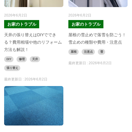
2026年6月2日
2026年6月2日
お家のトラブル
お家のトラブル
天井の張り替えはDIYででき
屋根の雪止めで落雪を防ごう！
る？費用相場や他のリフォーム
雪止めの種類や費用・注意点
方法も解説！
屋根
注意点
雪
DIY
修理
天井
最終更新日 :
2026年6月2日
張り替え
最終更新日 :
2026年6月2日