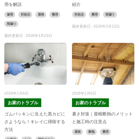
用を解説
紹介
修理
対処法
屋根
費用
対処法
費用
雨漏り
雨漏り
最終更新日 :
2026年3月23日
最終更新日 :
2026年3月23日
2026年1月6日
2026年1月6日
お家のトラブル
お家のトラブル
ゴムパッキンに生えた黒カビに
暑さ対策｜屋根断熱のメリット
さようなら！キレイに掃除する
と施工時の注意点
方法
屋根
断熱
費用