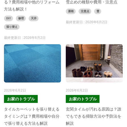
る？費用相場や他のリフォーム
雪止めの種類や費用・注意点
方法も解説！
屋根
注意点
雪
DIY
修理
天井
最終更新日 :
2026年6月2日
張り替え
最終更新日 :
2026年6月2日
2026年6月2日
2026年6月2日
お家のトラブル
お家のトラブル
タイルカーペットを張り替える
玄関タイルが汚れる原因は？誰
タイミングは？費用相場や自分
でもできる掃除方法や予防法を
で張り替える方法も解説
解説