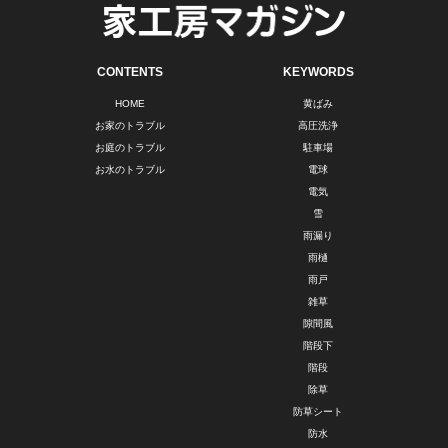
CONTENTS
KEYWORDS
HOME
黄ばみ
お家のトラブル
高圧洗浄
お庭のトラブル
駐車場
お水のトラブル
電球
電気
雪
雨漏り
雨樋
雨戸
雑草
隙間風
階段下
階段
除草
防草シート
防水