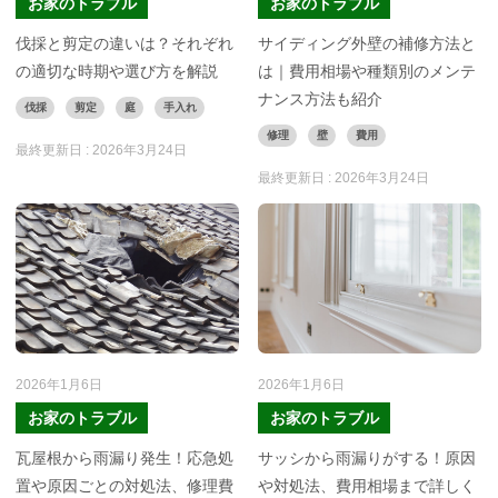
お家のトラブル
お家のトラブル
伐採と剪定の違いは？それぞれ
サイディング外壁の補修方法と
の適切な時期や選び方を解説
は｜費用相場や種類別のメンテ
ナンス方法も紹介
伐採
剪定
庭
手入れ
修理
壁
費用
最終更新日 :
2026年3月24日
最終更新日 :
2026年3月24日
2026年1月6日
2026年1月6日
お家のトラブル
お家のトラブル
瓦屋根から雨漏り発生！応急処
サッシから雨漏りがする！原因
置や原因ごとの対処法、修理費
や対処法、費用相場まで詳しく