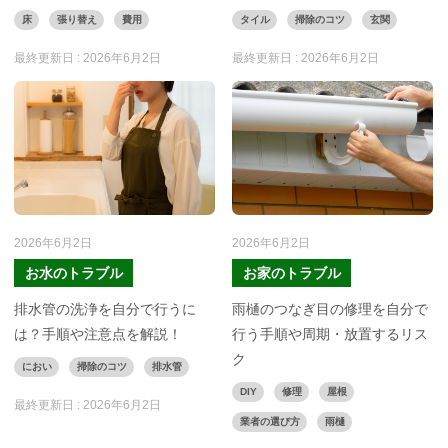
床
張り替え
費用
タイル
掃除のコツ
玄関
最終更新日 :
2026年6月2日
最終更新日 :
2026年6月2日
2026年6月2日
2026年6月2日
お水のトラブル
お家のトラブル
排水管の洗浄を自分で行うに
雨樋のつなぎ目の修理を自分で
は？手順や注意点を解説！
行う手順や周期・放置するリス
ク
におい
掃除のコツ
排水管
DIY
修理
屋根
最終更新日 :
2026年6月2日
業者の選び方
雨樋