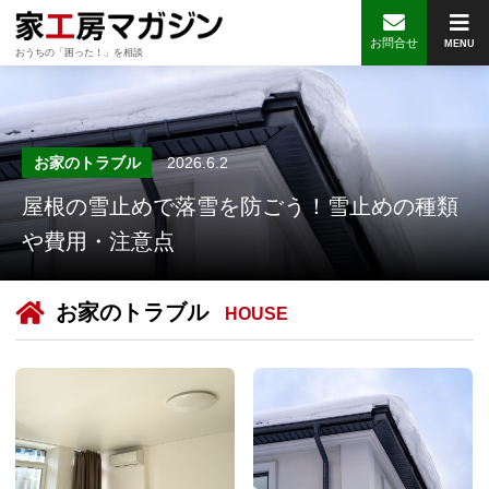
お問合せ
MENU
おうちの「困った！」を相談
お家のトラブル
2026.6.2
屋根の雪止めで落雪を防ごう！雪止めの種類
や費用・注意点
お家のトラブル
HOUSE