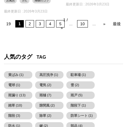
お風呂
カビ
掃除のコツ
最終更新日 :
2026年3月23日
最終更新日 :
2026年3月23日
1 /
19
1
2
3
4
5
...
10
...
»
最後
»
人気のタグ
TAG
黄ばみ (1)
高圧洗浄 (1)
駐車場 (1)
電球 (1)
電気 (2)
雪 (2)
雨漏り (13)
雨樋 (7)
雨戸 (5)
雑草 (10)
隙間風 (2)
階段下 (1)
階段 (3)
除草 (2)
防草シート (1)
防水 (1)
鍵 (2)
部品 (4)