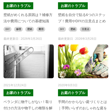
お家のトラブル
お家のトラブル
壁紙がめくれる原因は？補修方
壁紙を自分で貼る6つのステッ
法や費用についての基礎知識
プ！費用やDIYの注意点まとめ
DIY
修理
壁紙
費用
DIY
壁紙
注意点
最終更新日 :
2026年3月26日
最終更新日 :
2026年3月26日
2021年12月24日
2020年9月3日
お家のトラブル
お庭のトラブル
ベランダに物干しがない！取り
手間のかからない庭づくりとは
付けの方法や物干しの種類を解
｜手間いらずのおしゃれな庭を