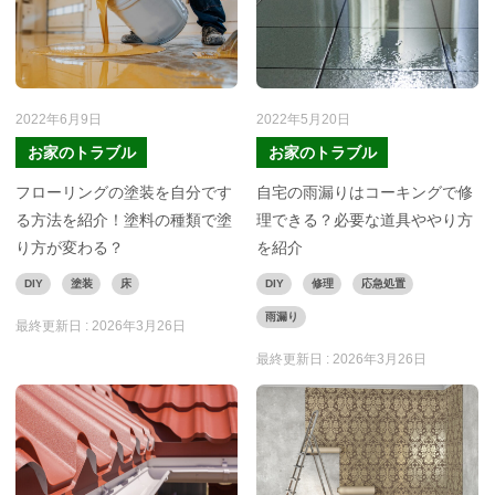
2022年6月9日
2022年5月20日
お家のトラブル
お家のトラブル
フローリングの塗装を自分です
自宅の雨漏りはコーキングで修
る方法を紹介！塗料の種類で塗
理できる？必要な道具ややり方
り方が変わる？
を紹介
DIY
塗装
床
DIY
修理
応急処置
雨漏り
最終更新日 :
2026年3月26日
最終更新日 :
2026年3月26日