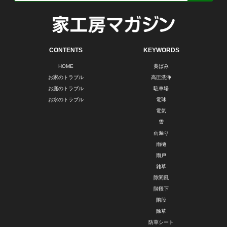
CONTENTS
KEYWORDS
HOME
黄ばみ
お家のトラブル
高圧洗浄
お庭のトラブル
駐車場
お水のトラブル
電球
電気
雪
雨漏り
雨樋
雨戸
雑草
隙間風
階段下
階段
除草
防草シート