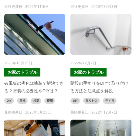
最終更新日 :
2026年1月6日
最終更新日 :
2026年3月23日
2023年10月26日
2022年12月7日
お家のトラブル
お家のトラブル
破風板の劣化は塗装で解決でき
階段の手すりをDIYで取り付け
る？塗装の必要性やDIYは？
る方法と注意点を解説！
DIY
屋根
相場
費用
DIY
取り付け
手すり
最終更新日 :
2026年3月23日
最終更新日 :
2022年12月7日