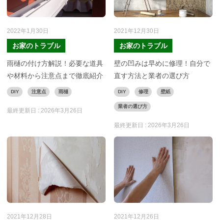
2022年1月30日
2021年12月30日
お家のトラブル
お家のトラブル
雨樋の付け方解説！必要な道具
壁の凹みは早めに修理！自分で
や材料から注意点まで徹底紹介
直す方法と業者の選び方
DIY
注意点
雨樋
DIY
修理
壁紙
業者の選び方
最終更新日 :
2026年3月26日
最終更新日 :
2026年3月26日
2021年12月28日
2021年12月26日