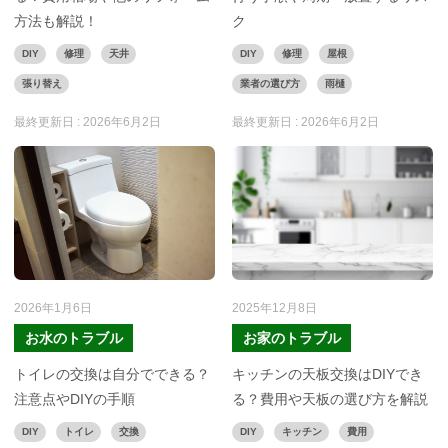
方法も解説！
ク
DIY
修理
天井
DIY
修理
屋根
張り替え
業者の選び方
雨樋
最終更新日 :
2026年6月2日
最終更新日 :
2026年6月2日
2026年1月6日
2025年12月8日
お水のトラブル
お家のトラブル
トイレの交換は自分でできる？
キッチンの天板交換はDIYでき
注意点やDIYの手順
る？費用や天板の選び方を解説
DIY
トイレ
交換
DIY
キッチン
費用