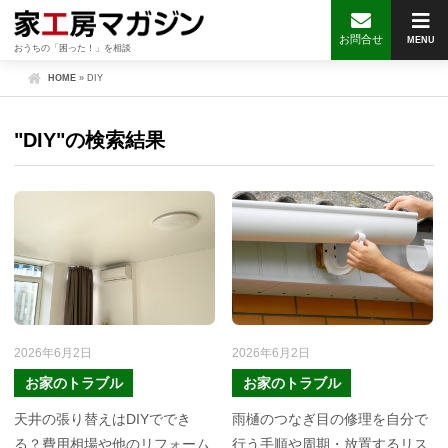
お問合せ
MENU
おうちの「困った！」を相談
HOME
»
DIY
"DIY"の検索結果
2026年6月2日
2026年6月2日
お家のトラブル
お家のトラブル
天井の張り替えはDIYででき
雨樋のつなぎ目の修理を自分で
る？費用相場や他のリフォーム
行う手順や周期・放置するリス