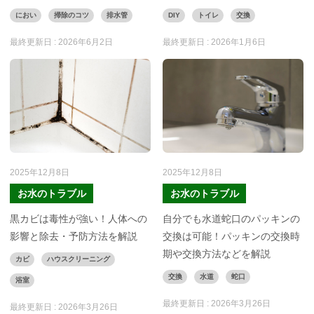
におい
掃除のコツ
排水管
DIY
トイレ
交換
最終更新日 :
2026年6月2日
最終更新日 :
2026年1月6日
2025年12月8日
2025年12月8日
お水のトラブル
お水のトラブル
黒カビは毒性が強い！人体への
自分でも水道蛇口のパッキンの
影響と除去・予防方法を解説
交換は可能！パッキンの交換時
期や交換方法などを解説
カビ
ハウスクリーニング
交換
水道
蛇口
浴室
最終更新日 :
2026年3月26日
最終更新日 :
2026年3月26日