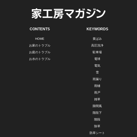
CONTENTS
KEYWORDS
HOME
黄ばみ
お家のトラブル
高圧洗浄
お庭のトラブル
駐車場
お水のトラブル
電球
電気
雪
雨漏り
雨樋
雨戸
雑草
隙間風
階段下
階段
除草
防草シート