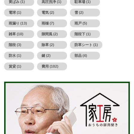
黄ばみ (1)
高圧洗浄 (1)
駐車場 (1)
電球 (1)
電気 (2)
雪 (2)
雨漏り (13)
雨樋 (7)
雨戸 (5)
雑草 (10)
隙間風 (2)
階段下 (1)
階段 (3)
除草 (2)
防草シート (1)
防水 (1)
鍵 (2)
部品 (4)
賃貸 (1)
費用 (102)