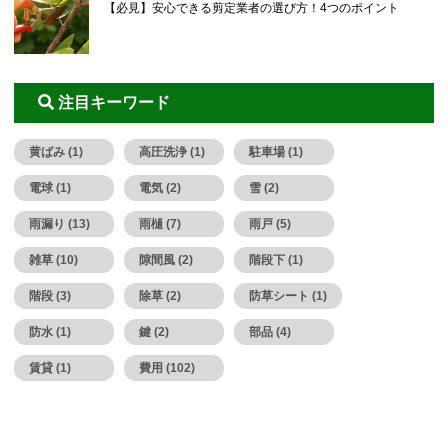
【必見】安心できる剪定業者の選び方！4つのポイント
注目キーワード
黄ばみ (1)
高圧洗浄 (1)
駐車場 (1)
電球 (1)
電気 (2)
雪 (2)
雨漏り (13)
雨樋 (7)
雨戸 (5)
雑草 (10)
隙間風 (2)
階段下 (1)
階段 (3)
除草 (2)
防草シート (1)
防水 (1)
鍵 (2)
部品 (4)
賃貸 (1)
費用 (102)