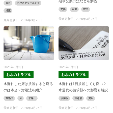
期や交換方法などを解説
カビ
ハウスクリーニング
交換
水道
蛇口
浴室
最終更新日 :
2026年3月26日
最終更新日 :
2026年3月26日
2025年8月5日
2025年8月5日
お水のトラブル
お水のトラブル
水漏れした床は放置すると腐る
水漏れは1日放置しても良い？
のは本当？対処法を紹介
水道代の請求額への影響も解説
対処法
床
水漏れ
水漏れ
注意点
費用
最終更新日 :
2026年3月26日
最終更新日 :
2026年3月26日