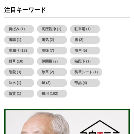
注目キーワード
黄ばみ (1)
高圧洗浄 (1)
駐車場 (1)
電球 (1)
電気 (2)
雪 (2)
雨漏り (13)
雨樋 (7)
雨戸 (5)
雑草 (10)
隙間風 (2)
階段下 (1)
階段 (3)
除草 (2)
防草シート (1)
防水 (1)
鍵 (2)
部品 (4)
賃貸 (1)
費用 (102)