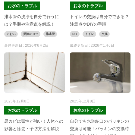
お水のトラブル
お水のトラブル
排水管の洗浄を自分で行うに
トイレの交換は自分でできる？
は？手順や注意点を解説！
注意点やDIYの手順
におい
掃除のコツ
排水管
DIY
トイレ
交換
最終更新日 :
2026年6月2日
最終更新日 :
2026年1月6日
2025年12月8日
2025年12月8日
お水のトラブル
お水のトラブル
黒カビは毒性が強い！人体への
自分でも水道蛇口のパッキンの
影響と除去・予防方法を解説
交換は可能！パッキンの交換時