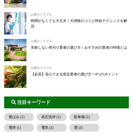
お家のトラブル
時間がなくても大丈夫！大掃除のコツと時短テクニックを解
説
お庭のトラブル
失敗しない草刈り業者の選び方！おすすめの業者の特徴とは
お庭のトラブル
【必見】安心できる剪定業者の選び方！4つのポイント
注目キーワード
黄ばみ (1)
高圧洗浄 (1)
駐車場 (1)
電球 (1)
電気 (2)
雪 (2)