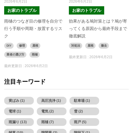
2026年6月2日
2026年6月2日
お家のトラブル
お家のトラブル
雨樋のつなぎ目の修理を自分で
効果がある鳩対策とは？鳩が寄
行う手順や周期・放置するリス
ってくる原因から最終手段まで
ク
徹底解説
DIY
修理
屋根
対処法
屋根
撤去
業者の選び方
雨樋
最終更新日 :
2026年6月2日
最終更新日 :
2026年6月2日
注目キーワード
黄ばみ (1)
高圧洗浄 (1)
駐車場 (1)
電球 (1)
電気 (2)
雪 (2)
雨漏り (13)
雨樋 (7)
雨戸 (5)
雑草 (10)
隙間風 (2)
階段下 (1)