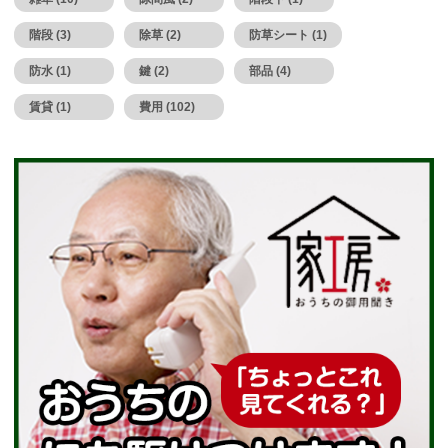
階段 (3)
除草 (2)
防草シート (1)
防水 (1)
鍵 (2)
部品 (4)
賃貸 (1)
費用 (102)