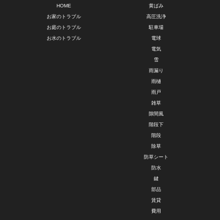
HOME
黄ばみ
お家のトラブル
高圧洗浄
お庭のトラブル
駐車場
お水のトラブル
電球
電気
雪
雨漏り
雨樋
雨戸
雑草
隙間風
階段下
階段
除草
防草シート
防水
鍵
部品
賃貸
費用