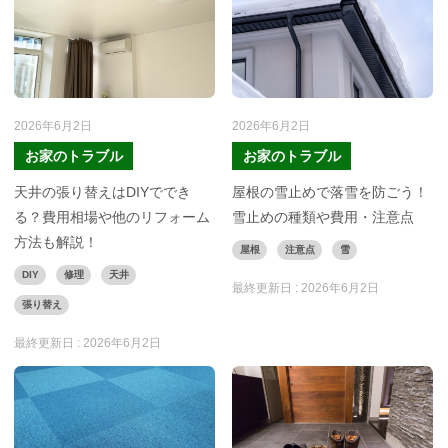
2026年6月2日
2026年6月2日
お家のトラブル
お家のトラブル
天井の張り替えはDIYででき
屋根の雪止めで落雪を防ごう！
る？費用相場や他のリフォーム
雪止めの種類や費用・注意点
方法も解説！
屋根
注意点
雪
DIY
修理
天井
最終更新日 :
2026年6月2日
張り替え
最終更新日 :
2026年6月2日