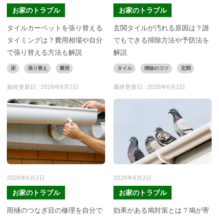
お家のトラブル
お家のトラブル
タイルカーペットを張り替える
玄関タイルが汚れる原因は？誰
タイミングは？費用相場や自分
でもできる掃除方法や予防法を
で張り替える方法も解説
解説
床
張り替え
費用
タイル
掃除のコツ
玄関
最終更新日 :
2026年6月2日
最終更新日 :
2026年6月2日
2026年6月2日
2026年6月2日
お家のトラブル
お家のトラブル
雨樋のつなぎ目の修理を自分で
効果がある鳩対策とは？鳩が寄