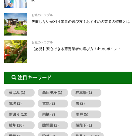
お庭のトラブル
失敗しない草刈り業者の選び方！おすすめの業者の特徴とは
お庭のトラブル
【必見】安心できる剪定業者の選び方！4つのポイント
注目キーワード
黄ばみ (1)
高圧洗浄 (1)
駐車場 (1)
電球 (1)
電気 (2)
雪 (2)
雨漏り (13)
雨樋 (7)
雨戸 (5)
雑草 (10)
隙間風 (2)
階段下 (1)