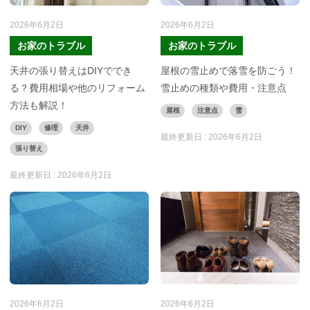
2026年6月2日
2026年6月2日
お家のトラブル
お家のトラブル
天井の張り替えはDIYででき
屋根の雪止めで落雪を防ごう！
る？費用相場や他のリフォーム
雪止めの種類や費用・注意点
方法も解説！
屋根
注意点
雪
DIY
修理
天井
最終更新日 :
2026年6月2日
張り替え
最終更新日 :
2026年6月2日
2026年6月2日
2026年6月2日