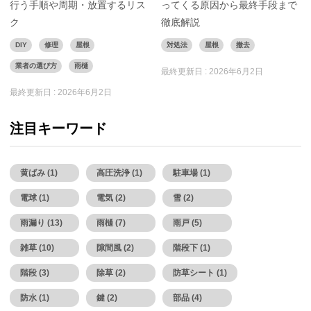
行う手順や周期・放置するリス
ってくる原因から最終手段まで
ク
徹底解説
DIY
修理
屋根
対処法
屋根
撤去
業者の選び方
雨樋
最終更新日 :
2026年6月2日
最終更新日 :
2026年6月2日
注目キーワード
黄ばみ (1)
高圧洗浄 (1)
駐車場 (1)
電球 (1)
電気 (2)
雪 (2)
雨漏り (13)
雨樋 (7)
雨戸 (5)
雑草 (10)
隙間風 (2)
階段下 (1)
階段 (3)
除草 (2)
防草シート (1)
防水 (1)
鍵 (2)
部品 (4)