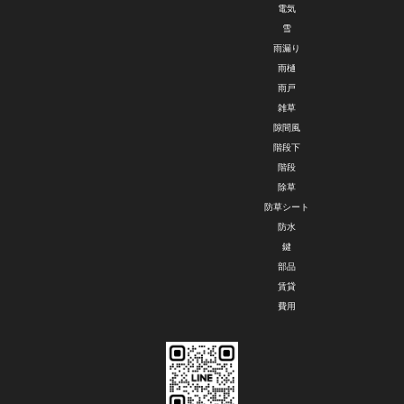
電気
雪
雨漏り
雨樋
雨戸
雑草
隙間風
階段下
階段
除草
防草シート
防水
鍵
部品
賃貸
費用