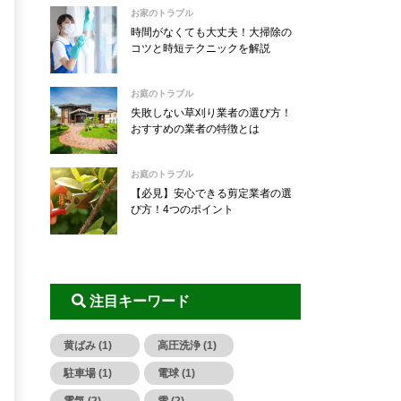
お家のトラブル
時間がなくても大丈夫！大掃除の
コツと時短テクニックを解説
お庭のトラブル
失敗しない草刈り業者の選び方！
おすすめの業者の特徴とは
お庭のトラブル
【必見】安心できる剪定業者の選
び方！4つのポイント
注目キーワード
黄ばみ (1)
高圧洗浄 (1)
駐車場 (1)
電球 (1)