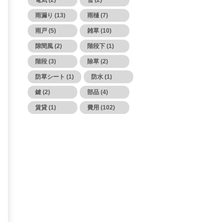
電気 (2)
雪 (2)
雨漏り (13)
雨樋 (7)
雨戸 (5)
雑草 (10)
隙間風 (2)
階段下 (1)
階段 (3)
除草 (2)
防草シート (1)
防水 (1)
鍵 (2)
部品 (4)
賃貸 (1)
費用 (102)