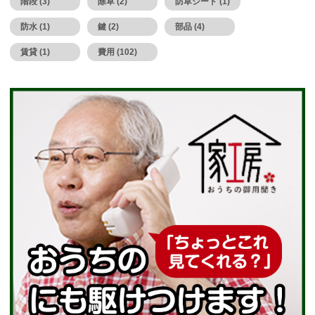
階段 (3)
除草 (2)
防草シート (1)
防水 (1)
鍵 (2)
部品 (4)
賃貸 (1)
費用 (102)