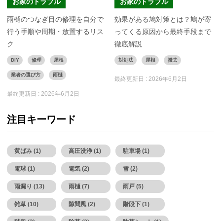
お家のトラブル
お家のトラブル
雨樋のつなぎ目の修理を自分で
効果がある鳩対策とは？鳩が寄
行う手順や周期・放置するリス
ってくる原因から最終手段まで
ク
徹底解説
DIY
修理
屋根
対処法
屋根
撤去
業者の選び方
雨樋
最終更新日 :
2026年6月2日
最終更新日 :
2026年6月2日
注目キーワード
黄ばみ (1)
高圧洗浄 (1)
駐車場 (1)
電球 (1)
電気 (2)
雪 (2)
雨漏り (13)
雨樋 (7)
雨戸 (5)
雑草 (10)
隙間風 (2)
階段下 (1)