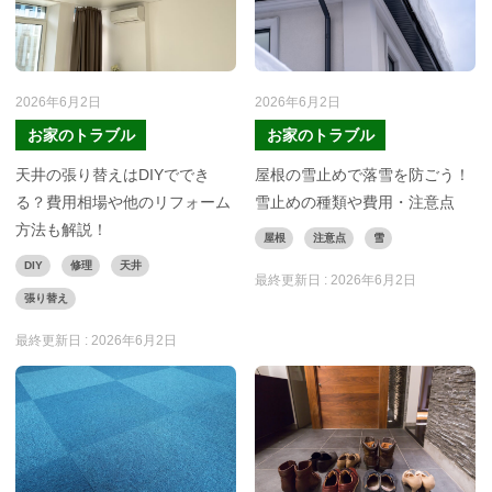
2026年6月2日
2026年6月2日
お家のトラブル
お家のトラブル
天井の張り替えはDIYででき
屋根の雪止めで落雪を防ごう！
る？費用相場や他のリフォーム
雪止めの種類や費用・注意点
方法も解説！
屋根
注意点
雪
DIY
修理
天井
最終更新日 :
2026年6月2日
張り替え
最終更新日 :
2026年6月2日