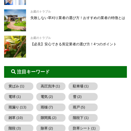
お庭のトラブル
失敗しない草刈り業者の選び方！おすすめの業者の特徴とは
お庭のトラブル
【必見】安心できる剪定業者の選び方！4つのポイント
注目キーワード
黄ばみ (1)
高圧洗浄 (1)
駐車場 (1)
電球 (1)
電気 (2)
雪 (2)
雨漏り (13)
雨樋 (7)
雨戸 (5)
雑草 (10)
隙間風 (2)
階段下 (1)
階段 (3)
除草 (2)
防草シート (1)