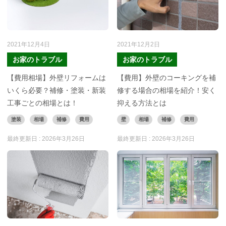
2021年12月4日
2021年12月2日
お家のトラブル
お家のトラブル
【費用相場】外壁リフォームは
【費用】外壁のコーキングを補
いくら必要？補修・塗装・新装
修する場合の相場を紹介！安く
工事ごとの相場とは！
抑える方法とは
塗装
相場
補修
費用
壁
相場
補修
費用
最終更新日 :
2026年3月26日
最終更新日 :
2026年3月26日