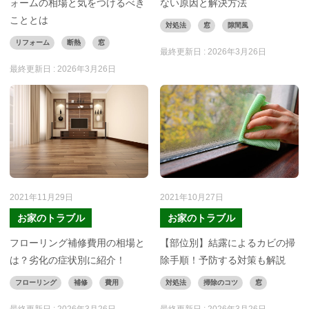
ォームの相場と気をつけるべき
ない原因と解決方法
こととは
対処法
窓
隙間風
リフォーム
断熱
窓
最終更新日 :
2026年3月26日
最終更新日 :
2026年3月26日
2021年11月29日
2021年10月27日
お家のトラブル
お家のトラブル
フローリング補修費用の相場と
【部位別】結露によるカビの掃
は？劣化の症状別に紹介！
除手順！予防する対策も解説
フローリング
補修
費用
対処法
掃除のコツ
窓
最終更新日 :
2026年3月26日
最終更新日 :
2026年3月26日