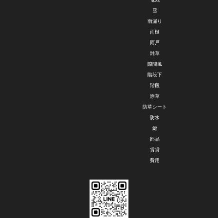
雪
雨漏り
雨樋
雨戸
雑草
隙間風
階段下
階段
除草
防草シート
防水
鍵
部品
賃貸
費用