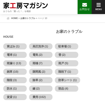
お問合せ
MENU
おうちの「困った！」を相談
HOME
»
お家のトラブル
»
ページ 10
お家のトラブル
HOUSE
黄ばみ (1)
高圧洗浄 (1)
駐車場 (1)
電球 (1)
電気 (2)
雪 (2)
雨漏り (13)
雨樋 (7)
雨戸 (5)
雑草 (10)
隙間風 (2)
階段下 (1)
階段 (3)
除草 (2)
防草シート (1)
防水 (1)
鍵 (2)
部品 (4)
賃貸 (1)
費用 (102)