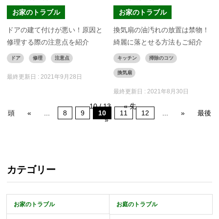
お家のトラブル
お家のトラブル
ドアの建て付けが悪い！原因と
換気扇の油汚れの放置は禁物！
修理する際の注意点を紹介
綺麗に落とせる方法もご紹介
ドア
修理
注意点
キッチン
掃除のコツ
換気扇
最終更新日 :
2021年9月28日
最終更新日 :
2021年8月30日
10 / 13
« 先
頭
«
...
8
9
10
11
12
...
»
最後
»
カテゴリー
お家のトラブル
お庭のトラブル