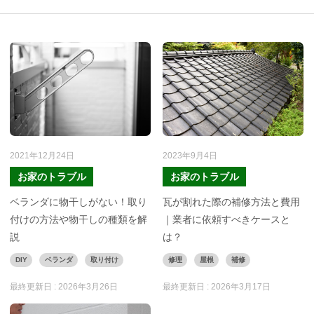
2021年12月24日
2023年9月4日
お家のトラブル
お家のトラブル
ベランダに物干しがない！取り
瓦が割れた際の補修方法と費用
付けの方法や物干しの種類を解
｜業者に依頼すべきケースと
説
は？
DIY
ベランダ
取り付け
修理
屋根
補修
最終更新日 :
2026年3月26日
最終更新日 :
2026年3月17日