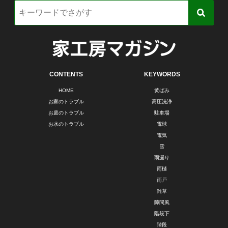
CONTENTS
KEYWORDS
HOME
黄ばみ
お家のトラブル
高圧洗浄
お庭のトラブル
駐車場
お水のトラブル
電球
電気
雪
雨漏り
雨樋
雨戸
雑草
隙間風
階段下
階段