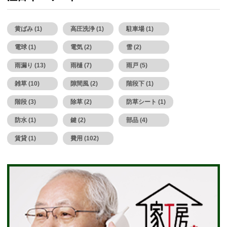
黄ばみ (1)
高圧洗浄 (1)
駐車場 (1)
電球 (1)
電気 (2)
雪 (2)
雨漏り (13)
雨樋 (7)
雨戸 (5)
雑草 (10)
隙間風 (2)
階段下 (1)
階段 (3)
除草 (2)
防草シート (1)
防水 (1)
鍵 (2)
部品 (4)
賃貸 (1)
費用 (102)