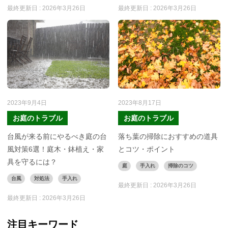
最終更新日 :
2026年3月26日
最終更新日 :
2026年3月26日
2023年9月4日
2023年8月17日
お庭のトラブル
お庭のトラブル
台風が来る前にやるべき庭の台
落ち葉の掃除におすすめの道具
風対策6選！庭木・鉢植え・家
とコツ・ポイント
具を守るには？
庭
手入れ
掃除のコツ
台風
対処法
手入れ
最終更新日 :
2026年3月26日
最終更新日 :
2026年3月26日
注目キーワード