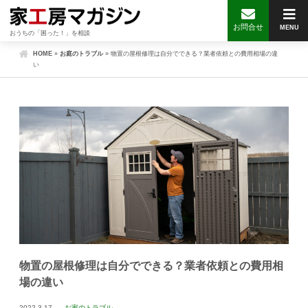
お問合せ
MENU
おうちの「困った！」を相談
HOME
»
お庭のトラブル
»
物置の屋根修理は自分でできる？業者依頼との費用相場の違
い
物置の屋根修理は自分でできる？業者依頼との費用相
場の違い
2022.3.17
お家のトラブル