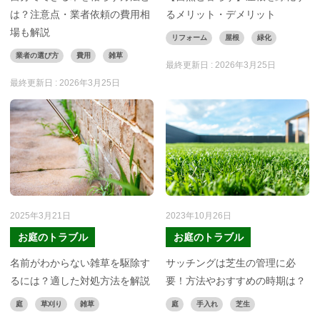
は？注意点・業者依頼の費用相
るメリット・デメリット
場も解説
リフォーム
屋根
緑化
業者の選び方
費用
雑草
最終更新日 :
2026年3月25日
最終更新日 :
2026年3月25日
2025年3月21日
2023年10月26日
お庭のトラブル
お庭のトラブル
名前がわからない雑草を駆除す
サッチングは芝生の管理に必
るには？適した対処方法を解説
要！方法やおすすめの時期は？
庭
草刈り
雑草
庭
手入れ
芝生