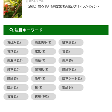
お庭のトラブル
【必見】安心できる剪定業者の選び方！4つのポイント
注目キーワード
黄ばみ (1)
高圧洗浄 (1)
駐車場 (1)
電球 (1)
電気 (2)
雪 (2)
雨漏り (13)
雨樋 (7)
雨戸 (5)
雑草 (10)
隙間風 (2)
階段下 (1)
階段 (3)
除草 (2)
防草シート (1)
防水 (1)
鍵 (2)
部品 (4)
賃貸 (1)
費用 (102)