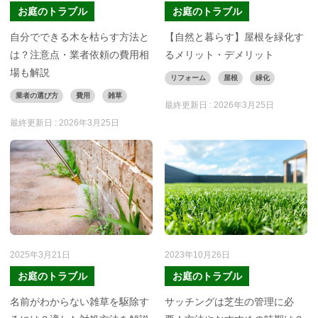
お庭のトラブル
お庭のトラブル
自分でできる木を枯らす方法と
【自然と暮らす】屋根を緑化す
は？注意点・業者依頼の費用相
るメリット・デメリット
場も解説
リフォーム
屋根
緑化
業者の選び方
費用
雑草
最終更新日 :
2026年3月25日
最終更新日 :
2026年3月25日
2025年3月21日
2023年10月26日
お庭のトラブル
お庭のトラブル
名前がわからない雑草を駆除す
サッチングは芝生の管理に必