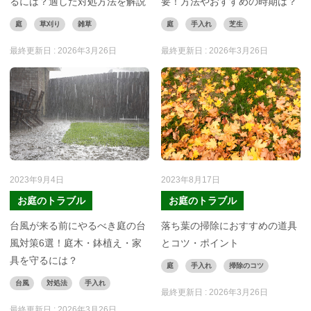
るには？適した対処方法を解説
要！方法やおすすめの時期は？
庭
草刈り
雑草
庭
手入れ
芝生
最終更新日 :
2026年3月26日
最終更新日 :
2026年3月26日
2023年9月4日
2023年8月17日
お庭のトラブル
お庭のトラブル
台風が来る前にやるべき庭の台
落ち葉の掃除におすすめの道具
風対策6選！庭木・鉢植え・家
とコツ・ポイント
具を守るには？
庭
手入れ
掃除のコツ
台風
対処法
手入れ
最終更新日 :
2026年3月26日
最終更新日 :
2026年3月26日