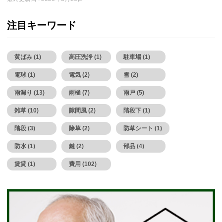
注目キーワード
黄ばみ (1)
高圧洗浄 (1)
駐車場 (1)
電球 (1)
電気 (2)
雪 (2)
雨漏り (13)
雨樋 (7)
雨戸 (5)
雑草 (10)
隙間風 (2)
階段下 (1)
階段 (3)
除草 (2)
防草シート (1)
防水 (1)
鍵 (2)
部品 (4)
賃貸 (1)
費用 (102)