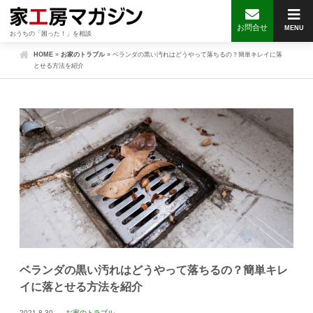
お問合せ
MENU
おうちの「困った！」を相談
HOME
»
お家のトラブル
»
ベランダの黒い汚れはどうやって落ちるの？簡単キレイに落
とせる方法を紹介
ベランダの黒い汚れはどうやって落ちるの？簡単キレ
イに落とせる方法を紹介
2021.8.30
お家のトラブル