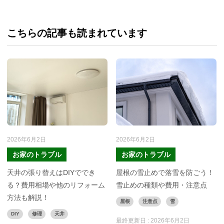
こちらの記事も読まれています
2026年6月2日
2026年6月2日
お家のトラブル
お家のトラブル
天井の張り替えはDIYででき
屋根の雪止めで落雪を防ごう！
る？費用相場や他のリフォーム
雪止めの種類や費用・注意点
方法も解説！
屋根
注意点
雪
DIY
修理
天井
最終更新日 :
2026年6月2日