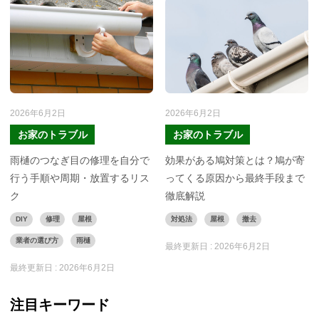
2026年6月2日
2026年6月2日
お家のトラブル
お家のトラブル
雨樋のつなぎ目の修理を自分で
効果がある鳩対策とは？鳩が寄
行う手順や周期・放置するリス
ってくる原因から最終手段まで
ク
徹底解説
DIY
修理
屋根
対処法
屋根
撤去
業者の選び方
雨樋
最終更新日 :
2026年6月2日
最終更新日 :
2026年6月2日
注目キーワード