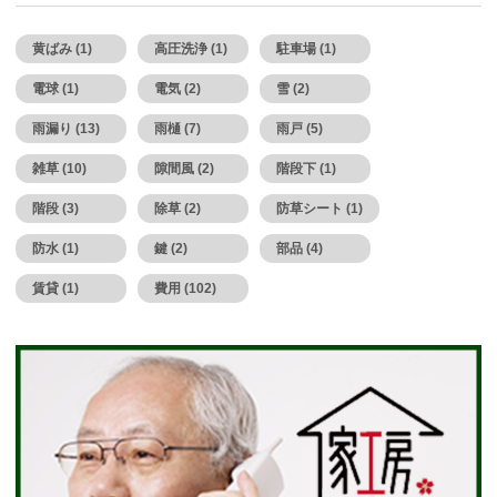
黄ばみ (1)
高圧洗浄 (1)
駐車場 (1)
電球 (1)
電気 (2)
雪 (2)
雨漏り (13)
雨樋 (7)
雨戸 (5)
雑草 (10)
隙間風 (2)
階段下 (1)
階段 (3)
除草 (2)
防草シート (1)
防水 (1)
鍵 (2)
部品 (4)
賃貸 (1)
費用 (102)