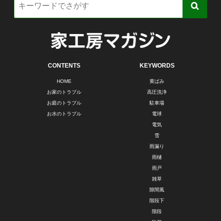
CONTENTS
KEYWORDS
HOME
黄ばみ
お家のトラブル
高圧洗浄
お庭のトラブル
駐車場
お水のトラブル
電球
電気
雪
雨漏り
雨樋
雨戸
雑草
隙間風
階段下
階段