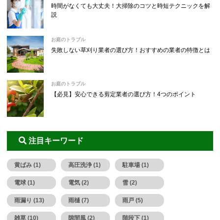
時間がなくても大丈夫！大掃除のコツと時短テクニックを解
説
お庭のトラブル
失敗しない草刈り業者の選び方！おすすめの業者の特徴とは
お庭のトラブル
【必見】安心できる剪定業者の選び方！4つのポイント
注目キーワード
黄ばみ (1)
高圧洗浄 (1)
駐車場 (1)
電球 (1)
電気 (2)
雪 (2)
雨漏り (13)
雨樋 (7)
雨戸 (5)
雑草 (10)
隙間風 (2)
階段下 (1)