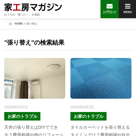
お問合せ
MENU
おうちの「困った！」を相談
HOME
»
張り替え
"張り替え"の検索結果
2026年6月2日
2026年6月2日
お家のトラブル
お家のトラブル
天井の張り替えはDIYででき
タイルカーペットを張り替える
る？費用相場や他のリフォーム
タイミングは？費用相場や自分