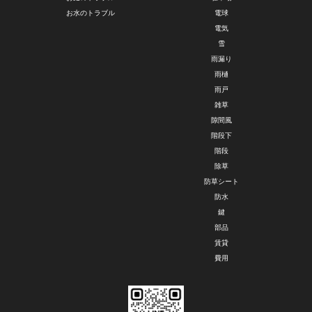
お水のトラブル
電球
電気
雪
雨漏り
雨樋
雨戸
雑草
隙間風
階段下
階段
除草
防草シート
防水
鍵
部品
賃貸
費用