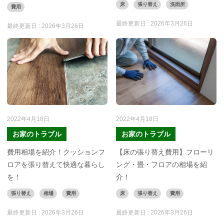
床
張り替え
洗面所
費用
最終更新日 :
2026年3月26日
最終更新日 :
2026年3月26日
2022年4月18日
2022年4月18日
お家のトラブル
お家のトラブル
費用相場を紹介！クッションフ
【床の張り替え費用】フローリ
ロアを張り替えて快適な暮らし
ング・畳・フロアの相場を紹
を！
介！
張り替え
相場
費用
床
張り替え
費用
最終更新日 :
2026年3月26日
最終更新日 :
2026年3月26日