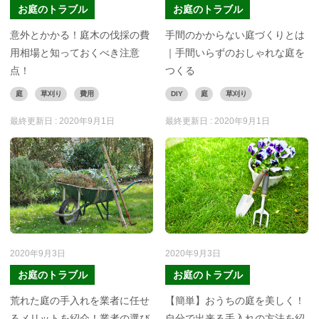
お庭のトラブル
お庭のトラブル
意外とかかる！庭木の伐採の費
手間のかからない庭づくりとは
用相場と知っておくべき注意
｜手間いらずのおしゃれな庭を
点！
つくる
庭
草刈り
費用
DIY
庭
草刈り
最終更新日 :
2020年9月1日
最終更新日 :
2020年9月1日
2020年9月3日
2020年9月3日
お庭のトラブル
お庭のトラブル
荒れた庭の手入れを業者に任せ
【簡単】おうちの庭を美しく！
るメリットを紹介！業者の選び
自分で出来る手入れの方法を紹