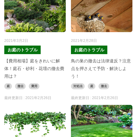
2021年3月2日
2021年2月28日
お庭のトラブル
お庭のトラブル
【費用相場】庭をきれいに解
鳥の巣の撤去は法律違反？注意
体！庭石・砂利・花壇の撤去費
点を押さえて予防・解決しよ
用は？
う！
庭
撤去
費用
対処法
庭
撤去
最終更新日 :
2021年2月26日
最終更新日 :
2021年2月26日