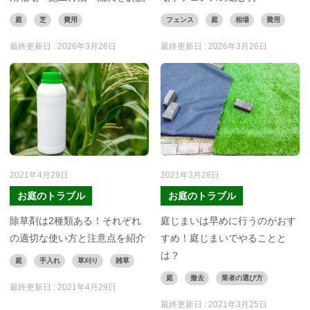
庭
芝
費用
フェンス
庭
相場
費用
最終更新日 :
2026年3月26日
最終更新日 :
2026年3月26日
2021年4月29日
2021年3月28日
お庭のトラブル
お庭のトラブル
除草剤は2種類ある！それぞれ
庭じまいは早めに行うのがおす
の適切な使い方と注意点を紹介
すめ！庭じまいでやることと
は？
庭
手入れ
草刈り
雑草
庭
撤去
業者の選び方
最終更新日 :
2021年4月29日
最終更新日 :
2021年3月25日