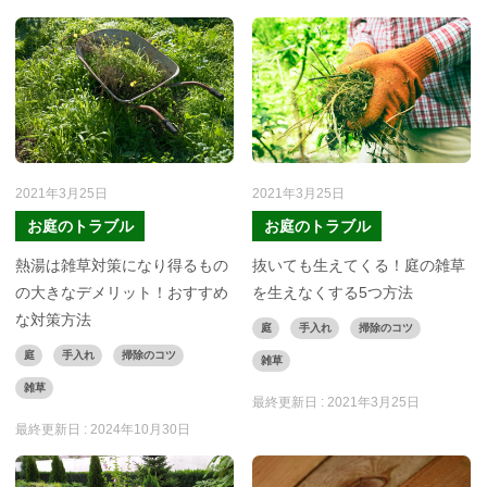
2021年3月25日
2021年3月25日
お庭のトラブル
お庭のトラブル
熱湯は雑草対策になり得るもの
抜いても生えてくる！庭の雑草
の大きなデメリット！おすすめ
を生えなくする5つ方法
な対策方法
庭
手入れ
掃除のコツ
庭
手入れ
掃除のコツ
雑草
雑草
最終更新日 :
2021年3月25日
最終更新日 :
2024年10月30日