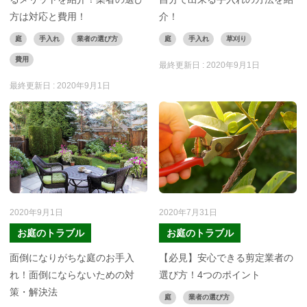
方は対応と費用！
介！
庭
手入れ
業者の選び方
庭
手入れ
草刈り
費用
最終更新日 :
2020年9月1日
最終更新日 :
2020年9月1日
2020年9月1日
2020年7月31日
お庭のトラブル
お庭のトラブル
面倒になりがちな庭のお手入
【必見】安心できる剪定業者の
れ！面倒にならないための対
選び方！4つのポイント
策・解決法
庭
業者の選び方