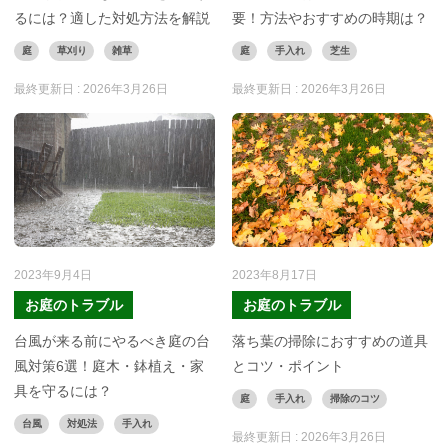
るには？適した対処方法を解説
要！方法やおすすめの時期は？
庭
草刈り
雑草
庭
手入れ
芝生
最終更新日 :
2026年3月26日
最終更新日 :
2026年3月26日
2023年9月4日
2023年8月17日
お庭のトラブル
お庭のトラブル
台風が来る前にやるべき庭の台
落ち葉の掃除におすすめの道具
風対策6選！庭木・鉢植え・家
とコツ・ポイント
具を守るには？
庭
手入れ
掃除のコツ
台風
対処法
手入れ
最終更新日 :
2026年3月26日