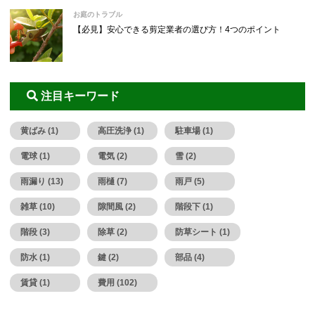
お庭のトラブル
【必見】安心できる剪定業者の選び方！4つのポイント
注目キーワード
黄ばみ (1)
高圧洗浄 (1)
駐車場 (1)
電球 (1)
電気 (2)
雪 (2)
雨漏り (13)
雨樋 (7)
雨戸 (5)
雑草 (10)
隙間風 (2)
階段下 (1)
階段 (3)
除草 (2)
防草シート (1)
防水 (1)
鍵 (2)
部品 (4)
賃貸 (1)
費用 (102)