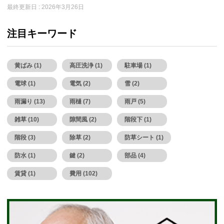
最終更新日 :
2026年3月26日
注目キーワード
黄ばみ (1)
高圧洗浄 (1)
駐車場 (1)
電球 (1)
電気 (2)
雪 (2)
雨漏り (13)
雨樋 (7)
雨戸 (5)
雑草 (10)
隙間風 (2)
階段下 (1)
階段 (3)
除草 (2)
防草シート (1)
防水 (1)
鍵 (2)
部品 (4)
賃貸 (1)
費用 (102)