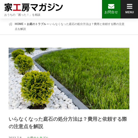
お問合せ
MENU
おうちの「困った！」を相談
HOME
»
お庭のトラブル
»
いらなくなった庭石の処分方法は？費用と依頼する際の注意
点を解説
いらなくなった庭石の処分方法は？費用と依頼する際
の注意点を解説
2022.7.8
お庭のトラブル