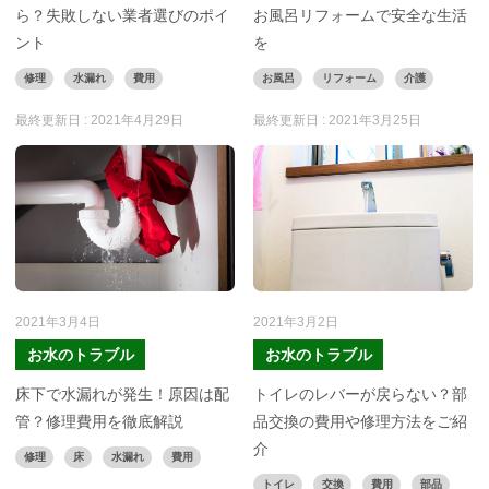
ら？失敗しない業者選びのポイ
お風呂リフォームで安全な生活
ント
を
修理
水漏れ
費用
お風呂
リフォーム
介護
最終更新日 :
2021年4月29日
最終更新日 :
2021年3月25日
2021年3月4日
2021年3月2日
お水のトラブル
お水のトラブル
床下で水漏れが発生！原因は配
トイレのレバーが戻らない？部
管？修理費用を徹底解説
品交換の費用や修理方法をご紹
介
修理
床
水漏れ
費用
トイレ
交換
費用
部品