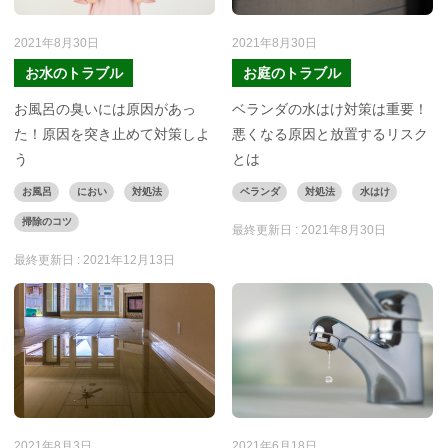
2021年8月30日
2021年8月30日
お水のトラブル
お庭のトラブル
お風呂の臭いには原因があっ
ベランダの水はけ対策は重要！
た！原因を突き止めて対策しよ
悪くなる原因と放置するリスク
う
とは
お風呂
におい
対処法
ベランダ
対処法
水はけ
掃除のコツ
最終更新日 :
2021年8月30日
最終更新日 :
2021年12月13日
2021年8月3日
2021年6月18日