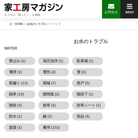
お問合せ
MENU
おうちの「困った！」を相談
HOME
»
お水のトラブル
»
ページ 3
お水のトラブル
WATER
黄ばみ (1)
高圧洗浄 (1)
駐車場 (1)
電球 (1)
電気 (2)
雪 (2)
雨漏り (13)
雨樋 (7)
雨戸 (5)
雑草 (10)
隙間風 (2)
階段下 (1)
階段 (3)
除草 (2)
防草シート (1)
防水 (1)
鍵 (2)
部品 (4)
賃貸 (1)
費用 (102)