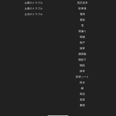
お家のトラブル
高圧洗浄
お庭のトラブル
駐車場
お水のトラブル
電球
電気
雪
雨漏り
雨樋
雨戸
雑草
隙間風
階段下
階段
除草
防草シート
防水
鍵
部品
賃貸
費用