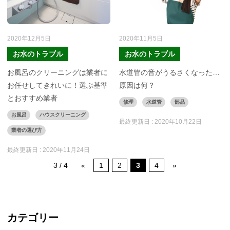
2020年12月5日
2020年11月5日
お水のトラブル
お水のトラブル
お風呂のクリーニングは業者に
水道管の音がうるさくなった…
お任せしてきれいに！選ぶ基準
原因は何？
とおすすめ業者
修理
水道管
部品
お風呂
ハウスクリーニング
最終更新日 :
2020年10月22日
業者の選び方
最終更新日 :
2020年11月24日
3 / 4
«
1
2
3
4
»
カテゴリー