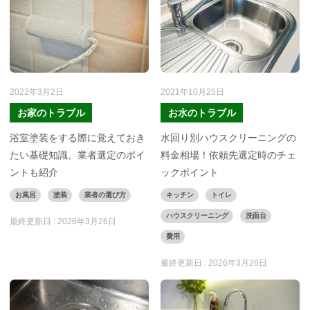
2022年3月2日
2021年10月25日
お家のトラブル
お水のトラブル
浴室塗装をする際に覚えておき
水回り別ハウスクリーニングの
たい基礎知識。業者選定のポイ
料金相場！依頼先選定時のチェ
ントも紹介
ックポイント
お風呂
塗装
業者の選び方
キッチン
トイレ
ハウスクリーニング
洗面台
最終更新日 :
2026年3月26日
費用
最終更新日 :
2026年3月26日