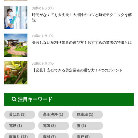
お家のトラブル
時間がなくても大丈夫！大掃除のコツと時短テクニックを解
説
お庭のトラブル
失敗しない草刈り業者の選び方！おすすめの業者の特徴とは
お庭のトラブル
【必見】安心できる剪定業者の選び方！4つのポイント
注目キーワード
黄ばみ (1)
高圧洗浄 (1)
駐車場 (1)
電球 (1)
電気 (2)
雪 (2)
雨漏り (13)
雨樋 (7)
雨戸 (5)