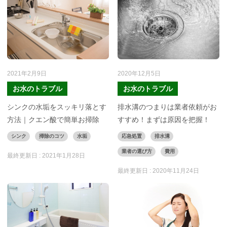
2021年2月9日
2020年12月5日
お水のトラブル
お水のトラブル
シンクの水垢をスッキリ落とす
排水溝のつまりは業者依頼がお
方法｜クエン酸で簡単お掃除
すすめ！まずは原因を把握！
シンク
掃除のコツ
水垢
応急処置
排水溝
業者の選び方
費用
最終更新日 :
2021年1月28日
最終更新日 :
2020年11月24日