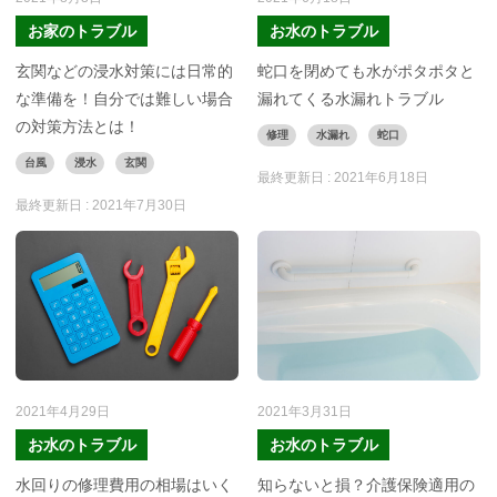
お家のトラブル
お水のトラブル
玄関などの浸水対策には日常的
蛇口を閉めても水がポタポタと
な準備を！自分では難しい場合
漏れてくる水漏れトラブル
の対策方法とは！
修理
水漏れ
蛇口
台風
浸水
玄関
最終更新日 :
2021年6月18日
最終更新日 :
2021年7月30日
2021年4月29日
2021年3月31日
お水のトラブル
お水のトラブル
水回りの修理費用の相場はいく
知らないと損？介護保険適用の