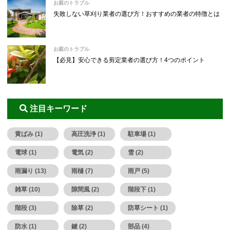
お庭のトラブル
失敗しない草刈り業者の選び方！おすすめの業者の特徴とは
お庭のトラブル
【必見】安心できる剪定業者の選び方！4つのポイント
注目キーワード
黄ばみ (1)
高圧洗浄 (1)
駐車場 (1)
電球 (1)
電気 (2)
雪 (2)
雨漏り (13)
雨樋 (7)
雨戸 (5)
雑草 (10)
隙間風 (2)
階段下 (1)
階段 (3)
除草 (2)
防草シート (1)
防水 (1)
鍵 (2)
部品 (4)