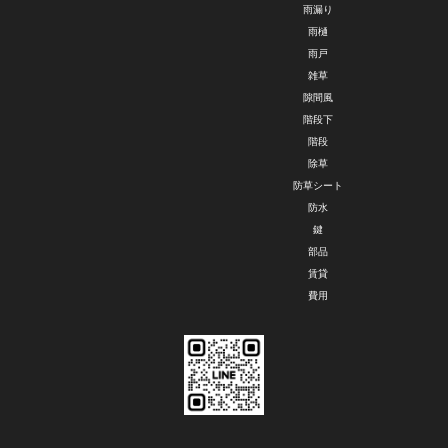
雨漏り
雨樋
雨戸
雑草
隙間風
階段下
階段
除草
防草シート
防水
鍵
部品
賃貸
費用