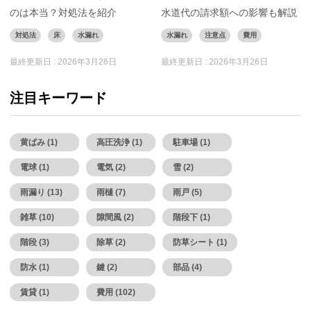
のは本当？対処法を紹介
水道代の請求額への影響も解説
対処法
床
水漏れ
水漏れ
注意点
費用
最終更新日 :
2026年3月26日
最終更新日 :
2026年3月26日
注目キーワード
黄ばみ (1)
高圧洗浄 (1)
駐車場 (1)
電球 (1)
電気 (2)
雪 (2)
雨漏り (13)
雨樋 (7)
雨戸 (5)
雑草 (10)
隙間風 (2)
階段下 (1)
階段 (3)
除草 (2)
防草シート (1)
防水 (1)
鍵 (2)
部品 (4)
賃貸 (1)
費用 (102)