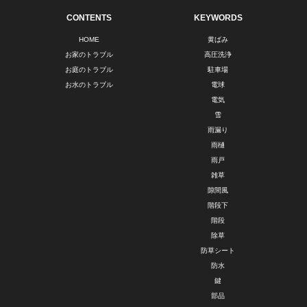
CONTENTS
KEYWORDS
HOME
黄ばみ
お家のトラブル
高圧洗浄
お庭のトラブル
駐車場
お水のトラブル
電球
電気
雪
雨漏り
雨樋
雨戸
雑草
隙間風
階段下
階段
除草
防草シート
防水
鍵
部品