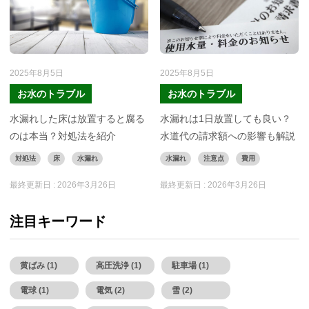
2025年8月5日
2025年8月5日
お水のトラブル
お水のトラブル
水漏れした床は放置すると腐る
水漏れは1日放置しても良い？
のは本当？対処法を紹介
水道代の請求額への影響も解説
対処法
床
水漏れ
水漏れ
注意点
費用
最終更新日 :
2026年3月26日
最終更新日 :
2026年3月26日
注目キーワード
黄ばみ (1)
高圧洗浄 (1)
駐車場 (1)
電球 (1)
電気 (2)
雪 (2)