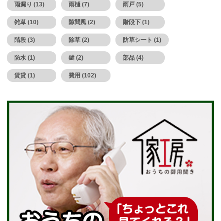
雨漏り (13)
雨樋 (7)
雨戸 (5)
雑草 (10)
隙間風 (2)
階段下 (1)
階段 (3)
除草 (2)
防草シート (1)
防水 (1)
鍵 (2)
部品 (4)
賃貸 (1)
費用 (102)