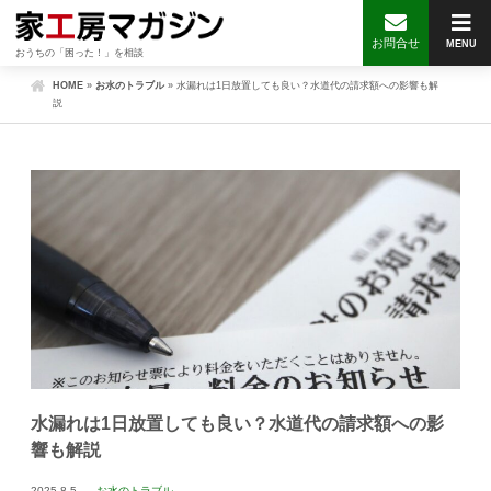
お問合せ
MENU
おうちの「困った！」を相談
HOME
»
お水のトラブル
»
水漏れは1日放置しても良い？水道代の請求額への影響も解
説
水漏れは1日放置しても良い？水道代の請求額への影
響も解説
2025.8.5
お水のトラブル