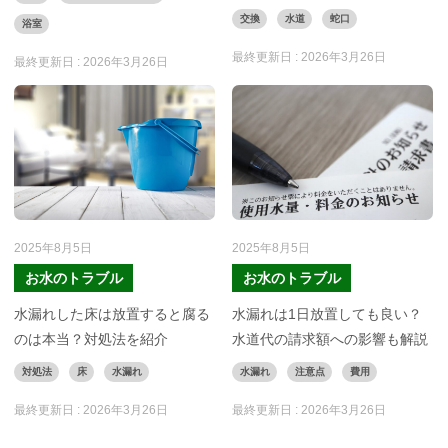
交換
水道
蛇口
浴室
最終更新日 :
2026年3月26日
最終更新日 :
2026年3月26日
2025年8月5日
2025年8月5日
お水のトラブル
お水のトラブル
水漏れした床は放置すると腐る
水漏れは1日放置しても良い？
のは本当？対処法を紹介
水道代の請求額への影響も解説
対処法
床
水漏れ
水漏れ
注意点
費用
最終更新日 :
2026年3月26日
最終更新日 :
2026年3月26日