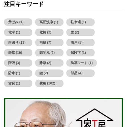
注目キーワード
黄ばみ (1)
高圧洗浄 (1)
駐車場 (1)
電球 (1)
電気 (2)
雪 (2)
雨漏り (13)
雨樋 (7)
雨戸 (5)
雑草 (10)
隙間風 (2)
階段下 (1)
階段 (3)
除草 (2)
防草シート (1)
防水 (1)
鍵 (2)
部品 (4)
賃貸 (1)
費用 (102)