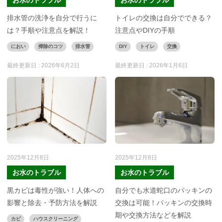
排水管の洗浄を自分で行うに
トイレの交換は自分でできる？
は？手順や注意点を解説！
注意点やDIYの手順
におい
掃除のコツ
排水管
DIY
トイレ
交換
最終更新日 :
2026年6月2日
最終更新日 :
2026年1月6日
2025年12月8日
2025年12月8日
お水のトラブル
お水のトラブル
黒カビは毒性が強い！人体への
自分でも水道蛇口のパッキンの
影響と除去・予防方法を解説
交換は可能！パッキンの交換時
期や交換方法などを解説
カビ
ハウスクリーニング