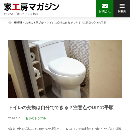
お問合せ
MENU
おうちの「困った！」を相談
HOME
»
お水のトラブル
»
トイレの交換は自分でできる？注意点やDIYの手順
トイレの交換は自分でできる？注意点やDIYの手順
2026.1.6
お水のトラブル
築年数が経った住宅の場合、トイレの機能も古くて使い勝