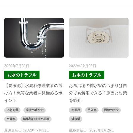
2020年7月31日
2022年12月20日
お水のトラブル
お水のトラブル
【要確認】水漏れ修理業者の選
お風呂場の排水管のつまりは自
び方！悪質な業者を見極めるポ
分でも解消できる？原因と対策
イント
を紹介
応急処置
業者の選び方
お風呂
手入れ
掃除のコツ
水漏れ
編集部おすすめ記事
排水溝
最終更新日 :
2020年7月31日
最終更新日 :
2026年3月26日