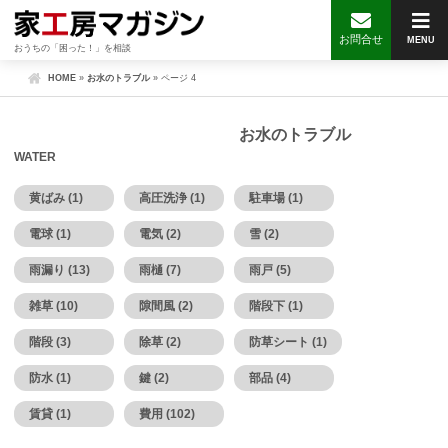
お問合せ
MENU
おうちの「困った！」を相談
HOME
»
お水のトラブル
»
ページ 4
お水のトラブル
WATER
黄ばみ (1)
高圧洗浄 (1)
駐車場 (1)
電球 (1)
電気 (2)
雪 (2)
雨漏り (13)
雨樋 (7)
雨戸 (5)
雑草 (10)
隙間風 (2)
階段下 (1)
階段 (3)
除草 (2)
防草シート (1)
防水 (1)
鍵 (2)
部品 (4)
賃貸 (1)
費用 (102)