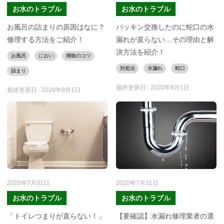
お水のトラブル
お水のトラブル
お風呂の詰まりの原因はなに？
パッキン交換したのに蛇口の水
修理する方法をご紹介！
漏れが直らない…その理由と解
決方法を紹介！
お風呂
におい
掃除のコツ
対処法
水漏れ
蛇口
詰まり
最終更新日 :
2020年9月1日
最終更新日 :
2020年9月1日
2020年7月31日
2020年7月31日
お水のトラブル
お水のトラブル
「トイレつまりが直らない！」
【要確認】水漏れ修理業者の選