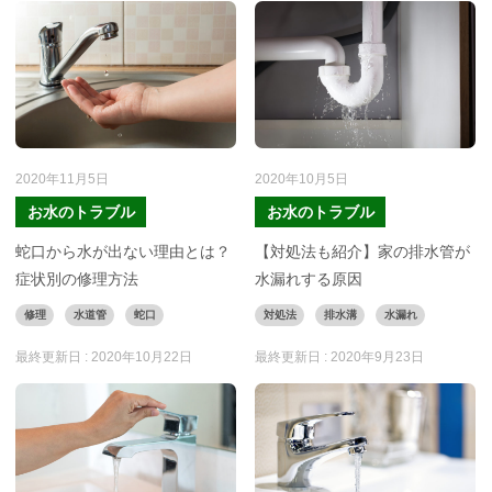
2020年11月5日
2020年10月5日
お水のトラブル
お水のトラブル
蛇口から水が出ない理由とは？
【対処法も紹介】家の排水管が
症状別の修理方法
水漏れする原因
修理
水道管
蛇口
対処法
排水溝
水漏れ
最終更新日 :
2020年10月22日
最終更新日 :
2020年9月23日