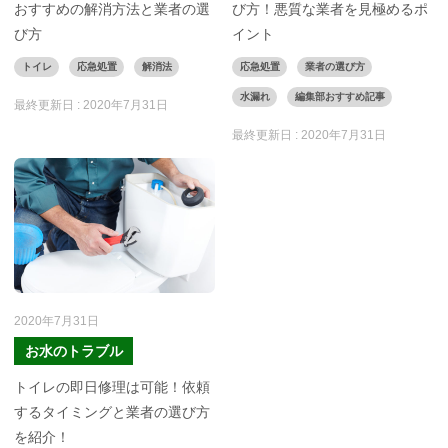
おすすめの解消方法と業者の選
び方！悪質な業者を見極めるポ
び方
イント
トイレ
応急処置
解消法
応急処置
業者の選び方
水漏れ
編集部おすすめ記事
最終更新日 :
2020年7月31日
最終更新日 :
2020年7月31日
2020年7月31日
お水のトラブル
トイレの即日修理は可能！依頼
するタイミングと業者の選び方
を紹介！