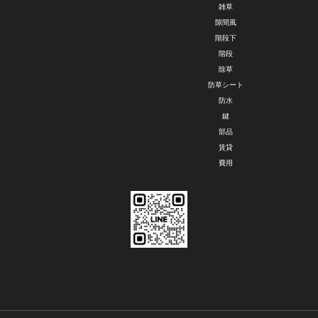
雑草
隙間風
階段下
階段
除草
防草シート
防水
鍵
部品
賃貸
費用