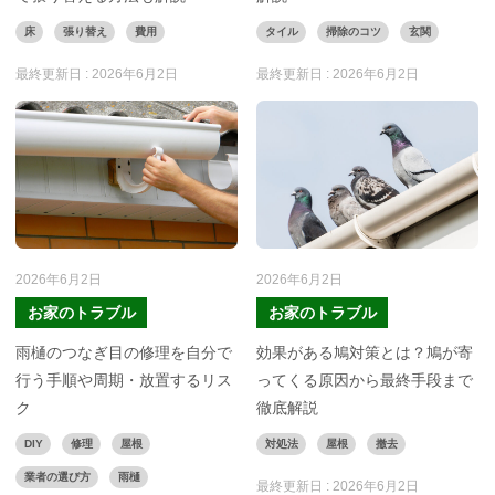
床
張り替え
費用
タイル
掃除のコツ
玄関
最終更新日 :
2026年6月2日
最終更新日 :
2026年6月2日
2026年6月2日
2026年6月2日
お家のトラブル
お家のトラブル
雨樋のつなぎ目の修理を自分で
効果がある鳩対策とは？鳩が寄
行う手順や周期・放置するリス
ってくる原因から最終手段まで
ク
徹底解説
DIY
修理
屋根
対処法
屋根
撤去
業者の選び方
雨樋
最終更新日 :
2026年6月2日