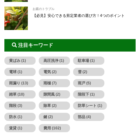
お庭のトラブル
【必見】安心できる剪定業者の選び方！4つのポイント
注目キーワード
黄ばみ (1)
高圧洗浄 (1)
駐車場 (1)
電球 (1)
電気 (2)
雪 (2)
雨漏り (13)
雨樋 (7)
雨戸 (5)
雑草 (10)
隙間風 (2)
階段下 (1)
階段 (3)
除草 (2)
防草シート (1)
防水 (1)
鍵 (2)
部品 (4)
賃貸 (1)
費用 (102)