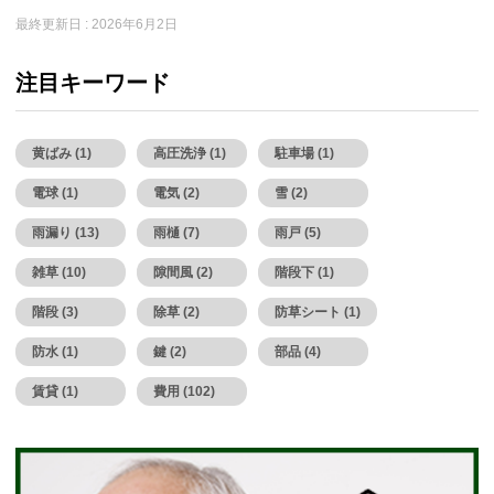
最終更新日 :
2026年6月2日
注目キーワード
黄ばみ (1)
高圧洗浄 (1)
駐車場 (1)
電球 (1)
電気 (2)
雪 (2)
雨漏り (13)
雨樋 (7)
雨戸 (5)
雑草 (10)
隙間風 (2)
階段下 (1)
階段 (3)
除草 (2)
防草シート (1)
防水 (1)
鍵 (2)
部品 (4)
賃貸 (1)
費用 (102)