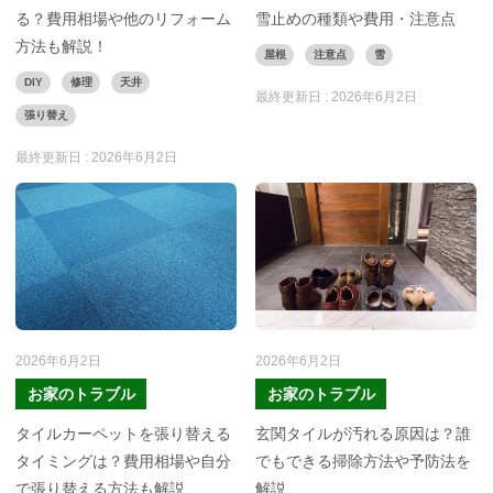
る？費用相場や他のリフォーム
雪止めの種類や費用・注意点
方法も解説！
屋根
注意点
雪
DIY
修理
天井
最終更新日 :
2026年6月2日
張り替え
最終更新日 :
2026年6月2日
2026年6月2日
2026年6月2日
お家のトラブル
お家のトラブル
タイルカーペットを張り替える
玄関タイルが汚れる原因は？誰
タイミングは？費用相場や自分
でもできる掃除方法や予防法を
で張り替える方法も解説
解説