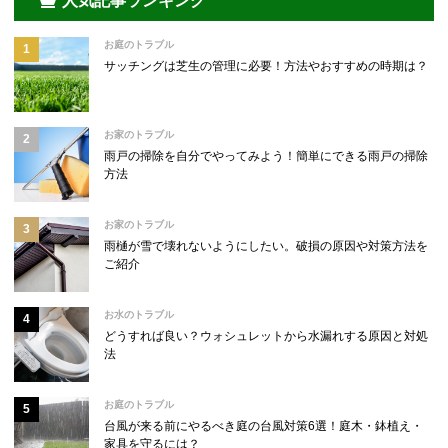
人気記事ランキング
お庭のトラブル
サッチングは芝生の管理に必要！方法やおすすめの時期は？
お家のトラブル
雨戸の掃除を自分でやってみよう！簡単にできる雨戸の掃除
方法
お家のトラブル
雨樋が雪で壊れないようにしたい。破損の原因や対策方法を
ご紹介
お水のトラブル
どうすれば良い？ウォシュレットから水漏れする原因と対処
法
お庭のトラブル
台風が来る前にやるべき庭の台風対策6選！庭木・鉢植え・
家具を守るには？