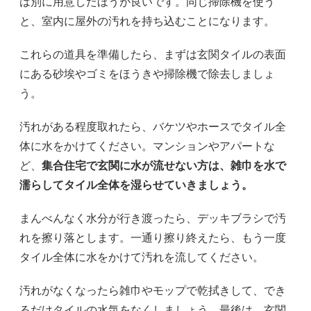
は別に用意したほうが良いです。同じ掃除機を使う
と、室内に屋外の汚れを持ち込むことになります。
これらの道具を準備したら、まずは玄関タイルの表面
にある砂埃やゴミをほうきや掃除機で除去しましょ
う。
汚れがある程度取れたら、バケツやホースでタイル全
体に水をかけてください。マンションやアパートな
ど、
集合住宅で玄関に水が流せない方は、雑巾を水で
濡らしてタイル全体を湿らせていきましょう。
まんべんなく水分が行き渡ったら、デッキブラシで汚
れを
擦り落と
します
。一通り擦り終えたら、もう一度
タイル全体に水をかけて汚れを流してください。
汚れがなくなったら雑巾やモップで乾拭きして、でき
るだけタイルの水気をなくしましょう。最後は、玄関