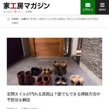
お問合せ
MENU
おうちの「困った！」を相談
HOME
»
お家のトラブル
»
玄関タイルが汚れる原因は？誰でもできる掃除方法や予防法
を解説
玄関タイルが汚れる原因は？誰でもできる掃除方法や
予防法を解説
2026.6.2
お家のトラブル