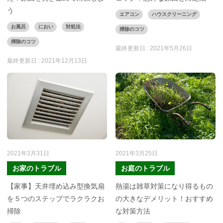
う
エアコン
ハウスクリーニング
お風呂
におい
対処法
掃除のコツ
掃除のコツ
最終更新日 :
2021年5月26日
最終更新日 :
2021年12月13日
2021年3月31日
2021年3月25日
お家のトラブル
お庭のトラブル
【家事】天井埋め込み型換気扇
熱湯は雑草対策になり得るもの
を５つのステップでラクラクお
の大きなデメリット！おすすめ
掃除
な対策方法