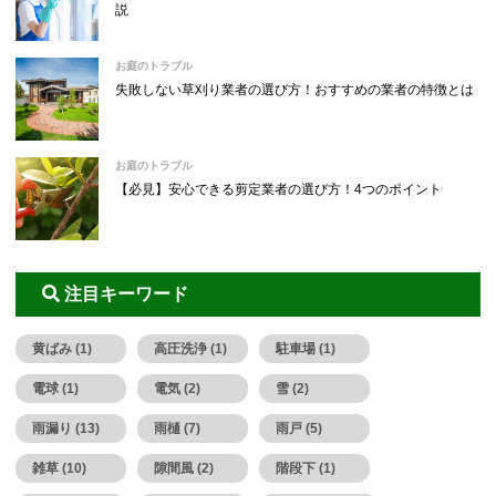
説
お庭のトラブル
失敗しない草刈り業者の選び方！おすすめの業者の特徴とは
お庭のトラブル
【必見】安心できる剪定業者の選び方！4つのポイント
注目キーワード
黄ばみ (1)
高圧洗浄 (1)
駐車場 (1)
電球 (1)
電気 (2)
雪 (2)
雨漏り (13)
雨樋 (7)
雨戸 (5)
雑草 (10)
隙間風 (2)
階段下 (1)