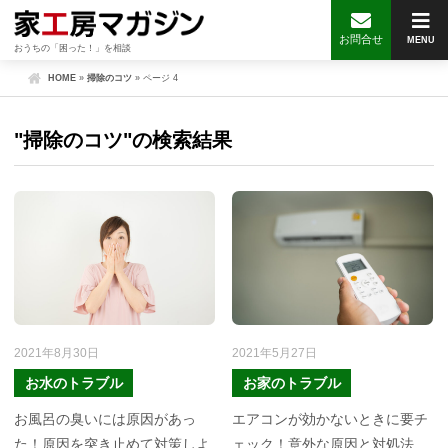
お問合せ
MENU
おうちの「困った！」を相談
HOME
»
掃除のコツ
»
ページ 4
"掃除のコツ"の検索結果
2021年8月30日
2021年5月27日
お水のトラブル
お家のトラブル
お風呂の臭いには原因があっ
エアコンが効かないときに要チ
た！原因を突き止めて対策しよ
ェック！意外な原因と対処法