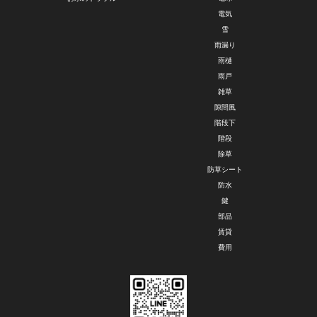
電気
雪
雨漏り
雨樋
雨戸
雑草
隙間風
階段下
階段
除草
防草シート
防水
鍵
部品
賃貸
費用