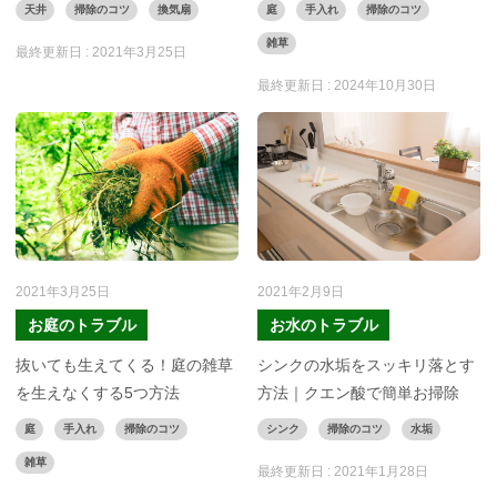
天井
掃除のコツ
換気扇
庭
手入れ
掃除のコツ
雑草
最終更新日 :
2021年3月25日
最終更新日 :
2024年10月30日
2021年3月25日
2021年2月9日
お庭のトラブル
お水のトラブル
抜いても生えてくる！庭の雑草
シンクの水垢をスッキリ落とす
を生えなくする5つ方法
方法｜クエン酸で簡単お掃除
庭
手入れ
掃除のコツ
シンク
掃除のコツ
水垢
雑草
最終更新日 :
2021年1月28日