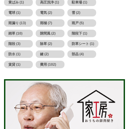
黄ばみ (1)
高圧洗浄 (1)
駐車場 (1)
電球 (1)
電気 (2)
雪 (2)
雨漏り (13)
雨樋 (7)
雨戸 (5)
雑草 (10)
隙間風 (2)
階段下 (1)
階段 (3)
除草 (2)
防草シート (1)
防水 (1)
鍵 (2)
部品 (4)
賃貸 (1)
費用 (102)