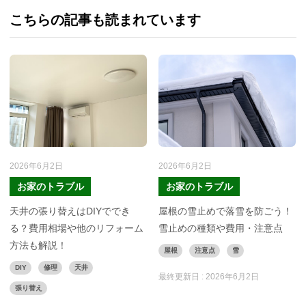
こちらの記事も読まれています
2026年6月2日
2026年6月2日
お家のトラブル
お家のトラブル
天井の張り替えはDIYででき
屋根の雪止めで落雪を防ごう！
る？費用相場や他のリフォーム
雪止めの種類や費用・注意点
方法も解説！
屋根
注意点
雪
DIY
修理
天井
最終更新日 :
2026年6月2日
張り替え