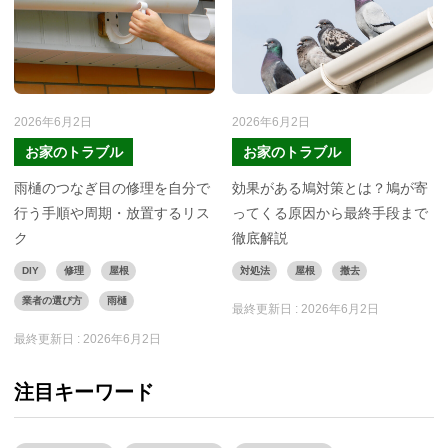
2026年6月2日
2026年6月2日
お家のトラブル
お家のトラブル
雨樋のつなぎ目の修理を自分で
効果がある鳩対策とは？鳩が寄
行う手順や周期・放置するリス
ってくる原因から最終手段まで
ク
徹底解説
DIY
修理
屋根
対処法
屋根
撤去
業者の選び方
雨樋
最終更新日 :
2026年6月2日
最終更新日 :
2026年6月2日
注目キーワード