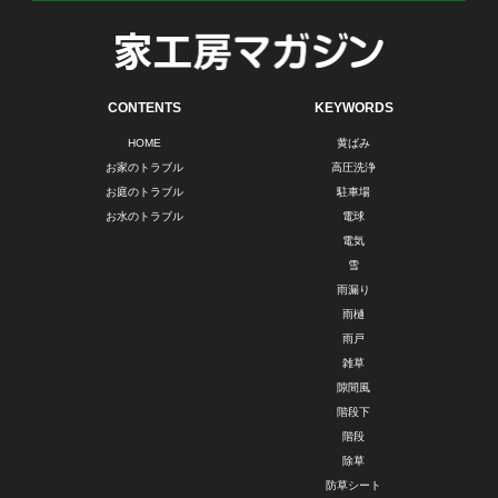
CONTENTS
KEYWORDS
HOME
黄ばみ
お家のトラブル
高圧洗浄
お庭のトラブル
駐車場
お水のトラブル
電球
電気
雪
雨漏り
雨樋
雨戸
雑草
隙間風
階段下
階段
除草
防草シート