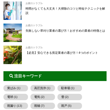
お家のトラブル
時間がなくても大丈夫！大掃除のコツと時短テクニックを解
説
お庭のトラブル
失敗しない草刈り業者の選び方！おすすめの業者の特徴とは
お庭のトラブル
【必見】安心できる剪定業者の選び方！4つのポイント
注目キーワード
黄ばみ (1)
高圧洗浄 (1)
駐車場 (1)
電球 (1)
電気 (2)
雪 (2)
雨漏り (13)
雨樋 (7)
雨戸 (5)