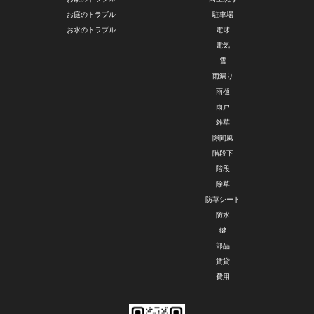
お庭のトラブル
駐車場
お水のトラブル
電球
電気
雪
雨漏り
雨樋
雨戸
雑草
隙間風
階段下
階段
除草
防草シート
防水
鍵
部品
賃貸
費用