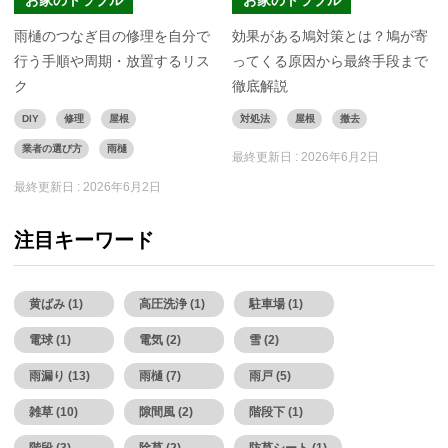
お家のトラブル
お家のトラブル
雨樋のつなぎ目の修理を自分で
効果がある鳩対策とは？鳩が寄
行う手順や周期・放置するリス
ってくる原因から最終手段まで
ク
徹底解説
DIY
修理
屋根
対処法
屋根
撤去
業者の選び方
雨樋
最終更新日 :
2026年6月2日
最終更新日 :
2026年6月2日
注目キーワード
黄ばみ (1)
高圧洗浄 (1)
駐車場 (1)
電球 (1)
電気 (2)
雪 (2)
雨漏り (13)
雨樋 (7)
雨戸 (5)
雑草 (10)
隙間風 (2)
階段下 (1)
階段 (3)
除草 (2)
防草シート (1)