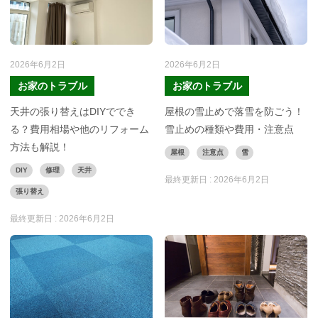
2026年6月2日
2026年6月2日
お家のトラブル
お家のトラブル
天井の張り替えはDIYででき
屋根の雪止めで落雪を防ごう！
る？費用相場や他のリフォーム
雪止めの種類や費用・注意点
方法も解説！
屋根
注意点
雪
DIY
修理
天井
最終更新日 :
2026年6月2日
張り替え
最終更新日 :
2026年6月2日