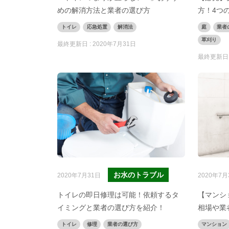
めの解消方法と業者の選び方
方！4つ
トイレ
応急処置
解消法
庭
業者
草刈り
最終更新日 :
2020年7月31日
最終更新日 
お水のトラブル
2020年7月31日
2020年7月
トイレの即日修理は可能！依頼するタ
【マンシ
イミングと業者の選び方を紹介！
相場や業
トイレ
修理
業者の選び方
マンション