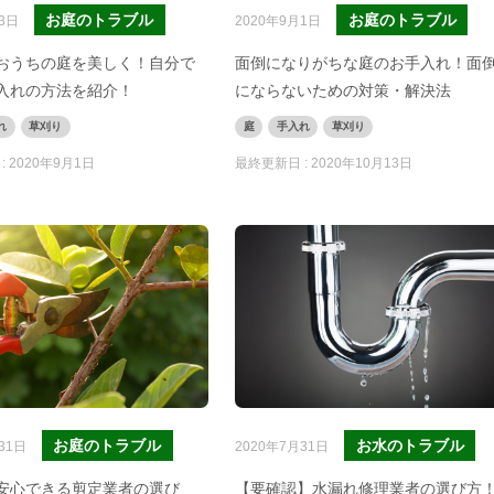
お庭のトラブル
お庭のトラブル
3日
2020年9月1日
おうちの庭を美しく！自分で
面倒になりがちな庭のお手入れ！面
入れの方法を紹介！
にならないための対策・解決法
れ
草刈り
庭
手入れ
草刈り
:
2020年9月1日
最終更新日 :
2020年10月13日
お庭のトラブル
お水のトラブル
31日
2020年7月31日
安心できる剪定業者の選び
【要確認】水漏れ修理業者の選び方