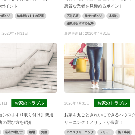
のポイント
悪質な業者を見極めるポイント
の選び方
編集部おすすめ記事
応急処置
業者の選び方
水漏れ
編集部おすすめ記事
:
2020年7月31日
最終更新日 :
2020年7月31日
お家のトラブル
お家のトラブル
31日
2020年7月31日
ョンの手すり取り付け】費用
お家を丸ごときれいにできるハウス
者の選び方を紹介
リーニング！メリットが豊富！
業者の選び方
相場
費用
ハウスクリーニング
メリット
施工事例