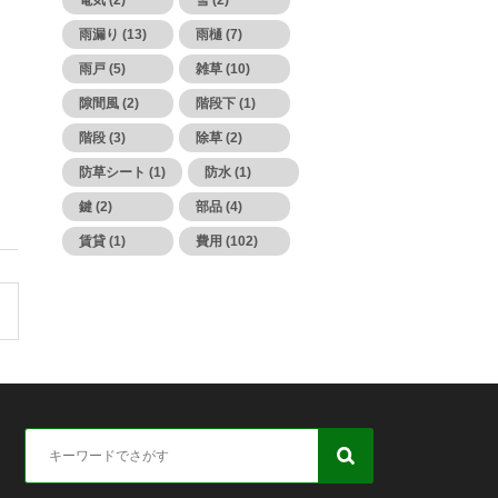
電気 (2)
雪 (2)
雨漏り (13)
雨樋 (7)
雨戸 (5)
雑草 (10)
隙間風 (2)
階段下 (1)
階段 (3)
除草 (2)
防草シート (1)
防水 (1)
鍵 (2)
部品 (4)
賃貸 (1)
費用 (102)