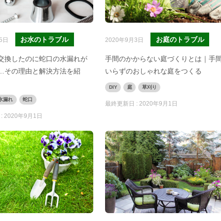
お水のトラブル
お庭のトラブル
5日
2020年9月3日
交換したのに蛇口の水漏れが
手間のかからない庭づくりとは｜手
…その理由と解決方法を紹
いらずのおしゃれな庭をつくる
DIY
庭
草刈り
水漏れ
蛇口
最終更新日 :
2020年9月1日
:
2020年9月1日