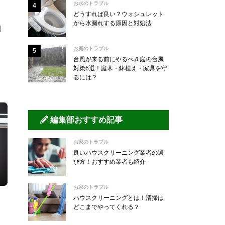
お水のトラブル
どうすれば良い？ウォシュレット
から水漏れする原因と対処法
倒
お庭のトラブル
台風が来る前にやるべき庭の台風
対策6選！庭木・鉢植え・家具を守
るには？
編集部おすすめ記事
お家のトラブル
良いハウスクリーニング業者の選
び方！おすすめ業者も紹介
お家のトラブル
ハウスクリーニングとは！清掃は
どこまでやってくれる？
！