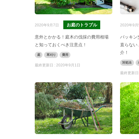
お庭のトラブル
2020年9月7日
2020年9月
意外とかかる！庭木の伐採の費用相場
パッキン
と知っておくべき注意点！
直らない
介！
庭
草刈り
費用
対処法
最終更新日 :
2020年9月1日
最終更新日 