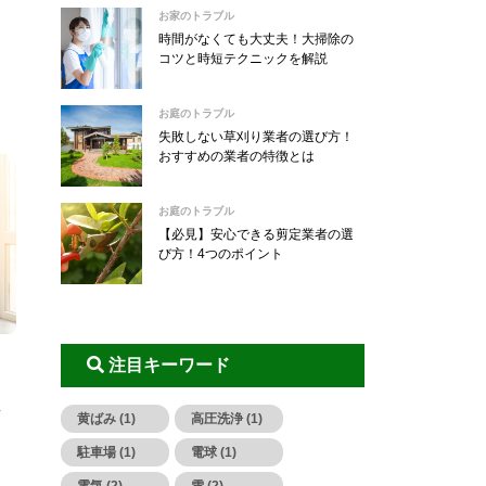
お家のトラブル
時間がなくても大丈夫！大掃除の
コツと時短テクニックを解説
お庭のトラブル
失敗しない草刈り業者の選び方！
おすすめの業者の特徴とは
お庭のトラブル
【必見】安心できる剪定業者の選
び方！4つのポイント
注目キーワード
ク
黄ばみ (1)
高圧洗浄 (1)
駐車場 (1)
電球 (1)