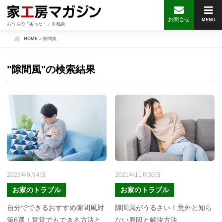
お問合せ
MENU
おうちの「困った！」を相談
HOME
»
隙間風
"隙間風"の検索結果
2023年9月4日
2021年11月30日
お家のトラブル
お家のトラブル
自分でできるおすすめ隙間風対
隙間風がうるさい！意外と知ら
策6選！賃貸でもできる方法と
ない原因と解決方法