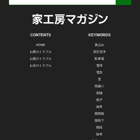
CONTENTS
KEYWORDS
HOME
黄ばみ
お家のトラブル
高圧洗浄
お庭のトラブル
駐車場
お水のトラブル
電球
電気
雪
雨漏り
雨樋
雨戸
雑草
隙間風
階段下
階段
除草