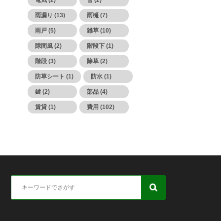
電気 (2)
雪 (2)
雨漏り (13)
雨樋 (7)
雨戸 (5)
雑草 (10)
隙間風 (2)
階段下 (1)
階段 (3)
除草 (2)
防草シート (1)
防水 (1)
鍵 (2)
部品 (4)
賃貸 (1)
費用 (102)