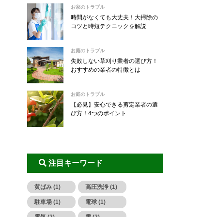
お家のトラブル
時間がなくても大丈夫！大掃除の
コツと時短テクニックを解説
お庭のトラブル
失敗しない草刈り業者の選び方！
おすすめの業者の特徴とは
お庭のトラブル
【必見】安心できる剪定業者の選
び方！4つのポイント
注目キーワード
黄ばみ (1)
高圧洗浄 (1)
駐車場 (1)
電球 (1)