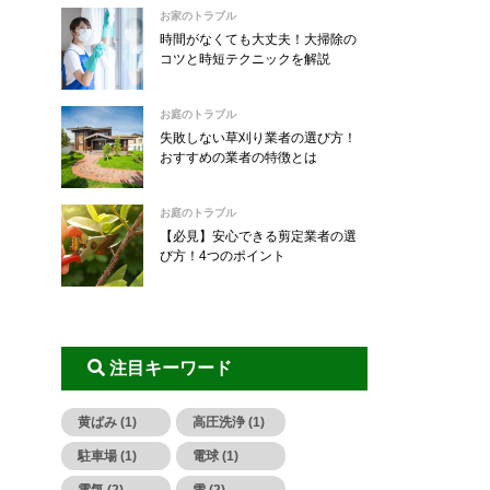
お家のトラブル
時間がなくても大丈夫！大掃除の
コツと時短テクニックを解説
お庭のトラブル
失敗しない草刈り業者の選び方！
おすすめの業者の特徴とは
お庭のトラブル
【必見】安心できる剪定業者の選
び方！4つのポイント
注目キーワード
黄ばみ (1)
高圧洗浄 (1)
駐車場 (1)
電球 (1)