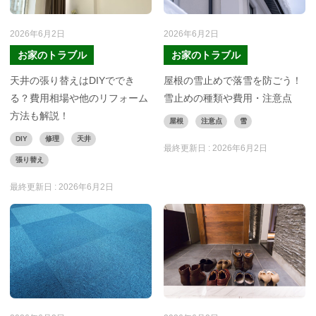
2026年6月2日
2026年6月2日
お家のトラブル
お家のトラブル
天井の張り替えはDIYででき
屋根の雪止めで落雪を防ごう！
る？費用相場や他のリフォーム
雪止めの種類や費用・注意点
方法も解説！
屋根
注意点
雪
DIY
修理
天井
最終更新日 :
2026年6月2日
張り替え
最終更新日 :
2026年6月2日