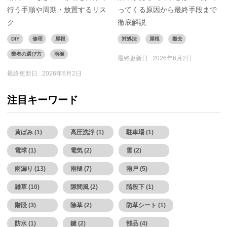
行う手順や周期・放置するリス
ってくる原因から最終手段まで
ク
徹底解説
DIY
修理
屋根
対処法
屋根
撤去
業者の選び方
雨樋
最終更新日 :
2026年6月2日
最終更新日 :
2026年6月2日
注目キーワード
黄ばみ (1)
高圧洗浄 (1)
駐車場 (1)
電球 (1)
電気 (2)
雪 (2)
雨漏り (13)
雨樋 (7)
雨戸 (5)
雑草 (10)
隙間風 (2)
階段下 (1)
階段 (3)
除草 (2)
防草シート (1)
防水 (1)
鍵 (2)
部品 (4)