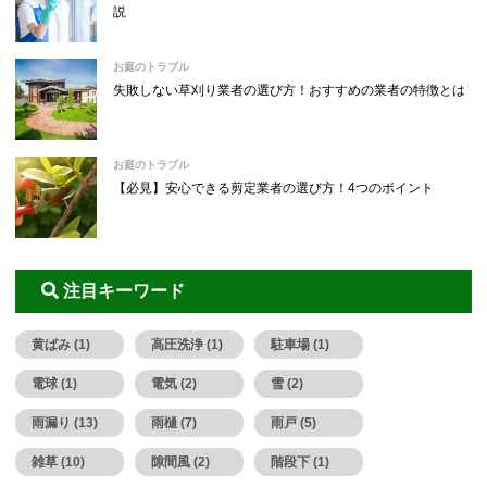
説
お庭のトラブル
失敗しない草刈り業者の選び方！おすすめの業者の特徴とは
お庭のトラブル
【必見】安心できる剪定業者の選び方！4つのポイント
注目キーワード
黄ばみ (1)
高圧洗浄 (1)
駐車場 (1)
電球 (1)
電気 (2)
雪 (2)
雨漏り (13)
雨樋 (7)
雨戸 (5)
雑草 (10)
隙間風 (2)
階段下 (1)