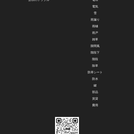
電気
雪
雨漏り
雨樋
雨戸
雑草
隙間風
階段下
階段
除草
防草シート
防水
鍵
部品
賃貸
費用