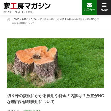
お問合せ
MENU
おうちの「困った！」を相談
HOME
»
お家のトラブル
»
切り株の抜根にかかる費用や料金の内訳は？放置がNGな理
由や修繕費用について
切り株の抜根にかかる費用や料金の内訳は？放置がNG
な理由や修繕費用について
2023.7.26
お家のトラブル