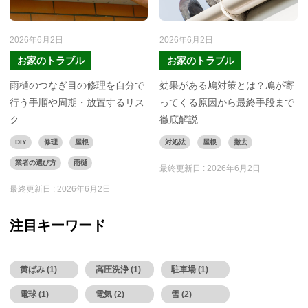
2026年6月2日
2026年6月2日
お家のトラブル
お家のトラブル
雨樋のつなぎ目の修理を自分で
効果がある鳩対策とは？鳩が寄
行う手順や周期・放置するリス
ってくる原因から最終手段まで
ク
徹底解説
DIY
修理
屋根
対処法
屋根
撤去
業者の選び方
雨樋
最終更新日 :
2026年6月2日
最終更新日 :
2026年6月2日
注目キーワード
黄ばみ (1)
高圧洗浄 (1)
駐車場 (1)
電球 (1)
電気 (2)
雪 (2)