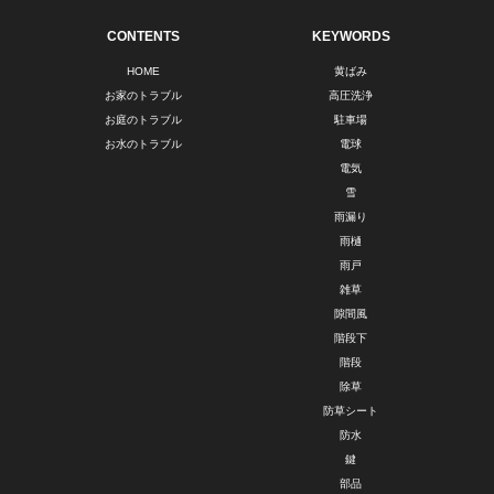
CONTENTS
KEYWORDS
HOME
黄ばみ
お家のトラブル
高圧洗浄
お庭のトラブル
駐車場
お水のトラブル
電球
電気
雪
雨漏り
雨樋
雨戸
雑草
隙間風
階段下
階段
除草
防草シート
防水
鍵
部品