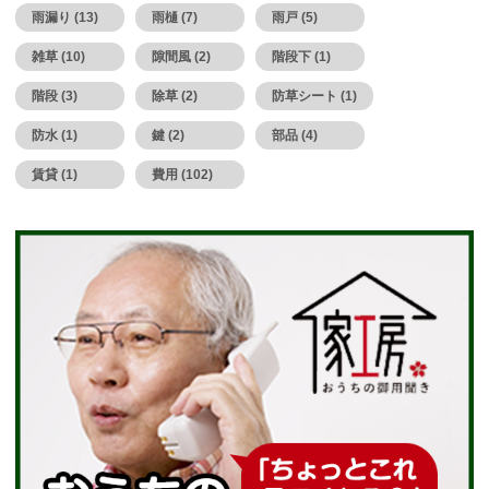
雨漏り (13)
雨樋 (7)
雨戸 (5)
雑草 (10)
隙間風 (2)
階段下 (1)
階段 (3)
除草 (2)
防草シート (1)
防水 (1)
鍵 (2)
部品 (4)
賃貸 (1)
費用 (102)