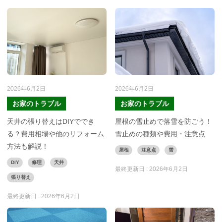
2026年6月2日
2026年6月2日
お家のトラブル
お家のトラブル
天井の張り替えはDIYででき
屋根の雪止めで落雪を防ごう！
る？費用相場や他のリフォーム
雪止めの種類や費用・注意点
方法も解説！
屋根
注意点
雪
DIY
修理
天井
最終更新日 :
2026年6月2日
張り替え
最終更新日 :
2026年6月2日