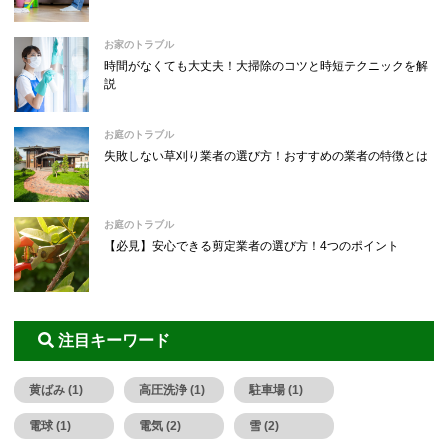
お家のトラブル
時間がなくても大丈夫！大掃除のコツと時短テクニックを解
説
お庭のトラブル
失敗しない草刈り業者の選び方！おすすめの業者の特徴とは
お庭のトラブル
【必見】安心できる剪定業者の選び方！4つのポイント
注目キーワード
黄ばみ (1)
高圧洗浄 (1)
駐車場 (1)
電球 (1)
電気 (2)
雪 (2)