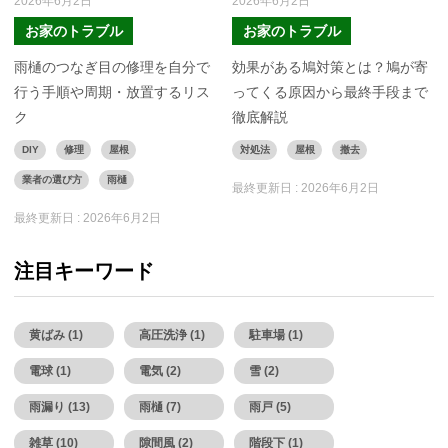
2026年6月2日
2026年6月2日
お家のトラブル
お家のトラブル
雨樋のつなぎ目の修理を自分で
効果がある鳩対策とは？鳩が寄
行う手順や周期・放置するリス
ってくる原因から最終手段まで
ク
徹底解説
DIY
修理
屋根
対処法
屋根
撤去
業者の選び方
雨樋
最終更新日 :
2026年6月2日
最終更新日 :
2026年6月2日
注目キーワード
黄ばみ (1)
高圧洗浄 (1)
駐車場 (1)
電球 (1)
電気 (2)
雪 (2)
雨漏り (13)
雨樋 (7)
雨戸 (5)
雑草 (10)
隙間風 (2)
階段下 (1)