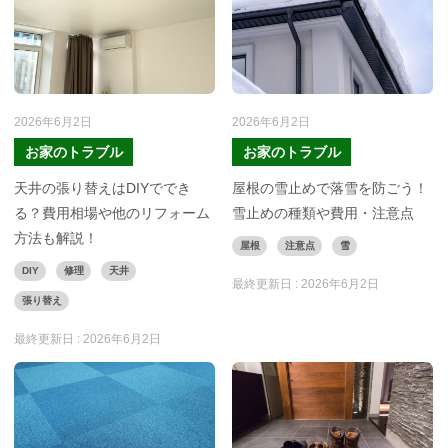
2026年6月2日
2026年6月2日
お家のトラブル
お家のトラブル
天井の張り替えはDIYででき
屋根の雪止めで落雪を防ごう！
る？費用相場や他のリフォーム
雪止めの種類や費用・注意点
方法も解説！
屋根
注意点
雪
DIY
修理
天井
最終更新日 :
2026年6月2日
張り替え
最終更新日 :
2026年6月2日