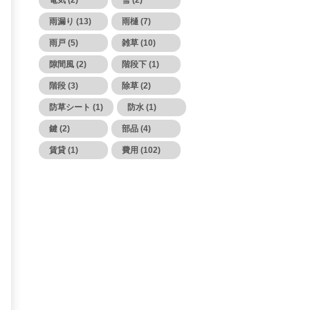
電気 (2)
雪 (2)
雨漏り (13)
雨樋 (7)
雨戸 (5)
雑草 (10)
隙間風 (2)
階段下 (1)
階段 (3)
除草 (2)
防草シート (1)
防水 (1)
鍵 (2)
部品 (4)
賃貸 (1)
費用 (102)