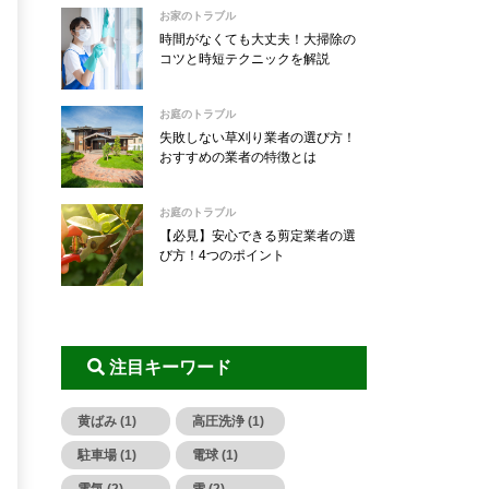
お家のトラブル
時間がなくても大丈夫！大掃除の
コツと時短テクニックを解説
お庭のトラブル
失敗しない草刈り業者の選び方！
おすすめの業者の特徴とは
お庭のトラブル
【必見】安心できる剪定業者の選
び方！4つのポイント
注目キーワード
黄ばみ (1)
高圧洗浄 (1)
駐車場 (1)
電球 (1)