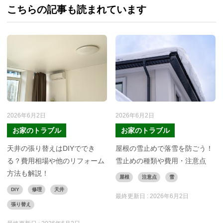
こちらの記事も読まれています
2026年6月2日
2026年6月2日
お家のトラブル
お家のトラブル
天井の張り替えはDIYででき
屋根の雪止めで落雪を防ごう！
る？費用相場や他のリフォーム
雪止めの種類や費用・注意点
方法も解説！
屋根
注意点
雪
DIY
修理
天井
最終更新日 :
2026年6月2日
張り替え