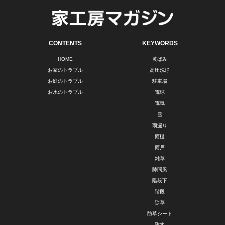
CONTENTS
KEYWORDS
HOME
黄ばみ
お家のトラブル
高圧洗浄
お庭のトラブル
駐車場
お水のトラブル
電球
電気
雪
雨漏り
雨樋
雨戸
雑草
隙間風
階段下
階段
除草
防草シート
防水