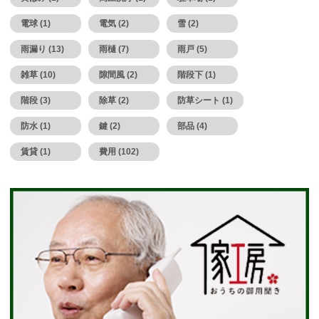
電球 (1)
電気 (2)
雪 (2)
雨漏り (13)
雨樋 (7)
雨戸 (5)
雑草 (10)
隙間風 (2)
階段下 (1)
階段 (3)
除草 (2)
防草シート (1)
防水 (1)
鍵 (2)
部品 (4)
賃貸 (1)
費用 (102)