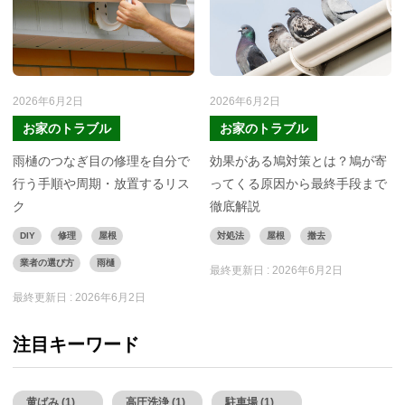
2026年6月2日
2026年6月2日
お家のトラブル
お家のトラブル
雨樋のつなぎ目の修理を自分で
効果がある鳩対策とは？鳩が寄
行う手順や周期・放置するリス
ってくる原因から最終手段まで
ク
徹底解説
DIY
修理
屋根
対処法
屋根
撤去
業者の選び方
雨樋
最終更新日 :
2026年6月2日
最終更新日 :
2026年6月2日
注目キーワード
黄ばみ (1)
高圧洗浄 (1)
駐車場 (1)