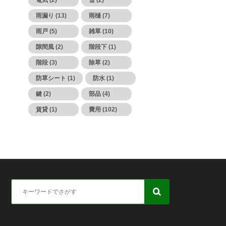
電気 (2)
雪 (2)
雨漏り (13)
雨樋 (7)
雨戸 (5)
雑草 (10)
隙間風 (2)
階段下 (1)
階段 (3)
除草 (2)
防草シート (1)
防水 (1)
鍵 (2)
部品 (4)
賃貸 (1)
費用 (102)