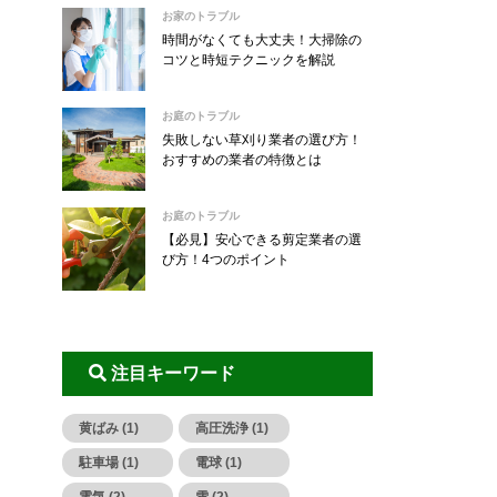
お家のトラブル
時間がなくても大丈夫！大掃除の
コツと時短テクニックを解説
お庭のトラブル
失敗しない草刈り業者の選び方！
おすすめの業者の特徴とは
お庭のトラブル
【必見】安心できる剪定業者の選
び方！4つのポイント
注目キーワード
黄ばみ (1)
高圧洗浄 (1)
駐車場 (1)
電球 (1)