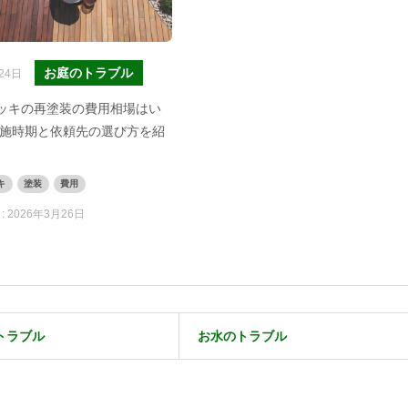
お庭のトラブル
24日
ッキの再塗装の費用相場はい
実施時期と依頼先の選び方を紹
キ
塗装
費用
:
2026年3月26日
トラブル
お水のトラブル