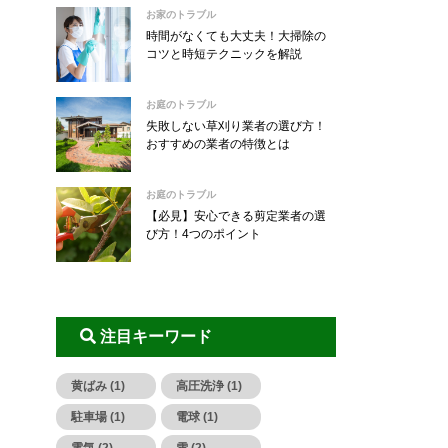
お家のトラブル
時間がなくても大丈夫！大掃除の
コツと時短テクニックを解説
お庭のトラブル
失敗しない草刈り業者の選び方！
おすすめの業者の特徴とは
お庭のトラブル
【必見】安心できる剪定業者の選
び方！4つのポイント
注目キーワード
黄ばみ (1)
高圧洗浄 (1)
駐車場 (1)
電球 (1)