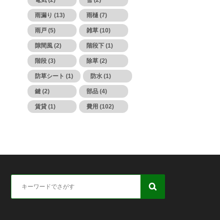
電気 (2)
雪 (2)
雨漏り (13)
雨樋 (7)
雨戸 (5)
雑草 (10)
隙間風 (2)
階段下 (1)
階段 (3)
除草 (2)
防草シート (1)
防水 (1)
鍵 (2)
部品 (4)
賃貸 (1)
費用 (102)