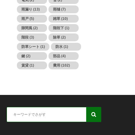
電気 (2)
雪 (2)
雨漏り (13)
雨樋 (7)
雨戸 (5)
雑草 (10)
隙間風 (2)
階段下 (1)
階段 (3)
除草 (2)
防草シート (1)
防水 (1)
鍵 (2)
部品 (4)
賃貸 (1)
費用 (102)