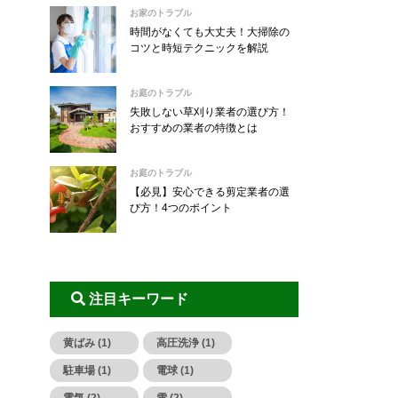
お家のトラブル
時間がなくても大丈夫！大掃除の
コツと時短テクニックを解説
お庭のトラブル
失敗しない草刈り業者の選び方！
おすすめの業者の特徴とは
お庭のトラブル
【必見】安心できる剪定業者の選
び方！4つのポイント
注目キーワード
黄ばみ (1)
高圧洗浄 (1)
駐車場 (1)
電球 (1)