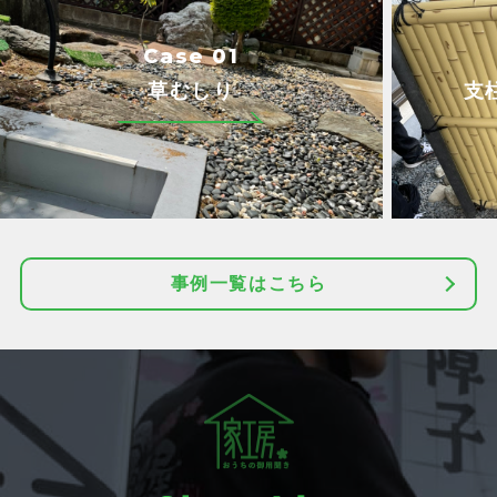
Case 01
草むしり
支
事例一覧はこちら