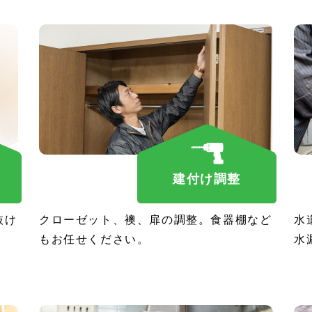
建付け調整
抜け
クローゼット、襖、扉の調整。食器棚など
水
もお任せください。
水