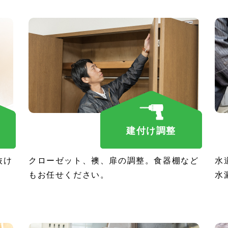
建付け調整
抜け
クローゼット、襖、扉の調整。食器棚など
水
もお任せください。
水