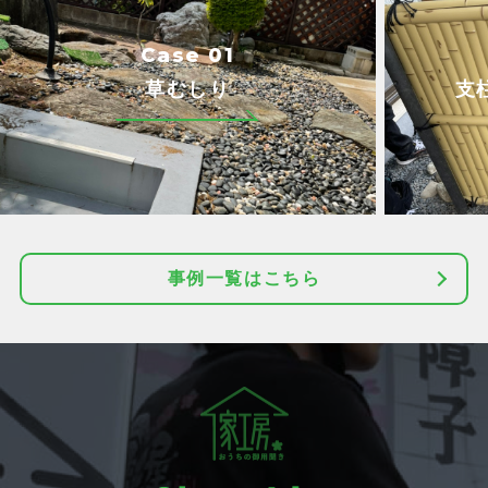
Case 01
草むしり
支
事例一覧はこちら