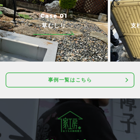
Case 01
草むしり
支
事例一覧はこちら