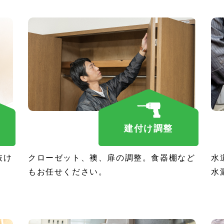
建付け調整
抜け
クローゼット、襖、扉の調整。食器棚など
水
もお任せください。
水