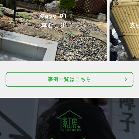
Case 01
草むしり
支
事例一覧はこちら