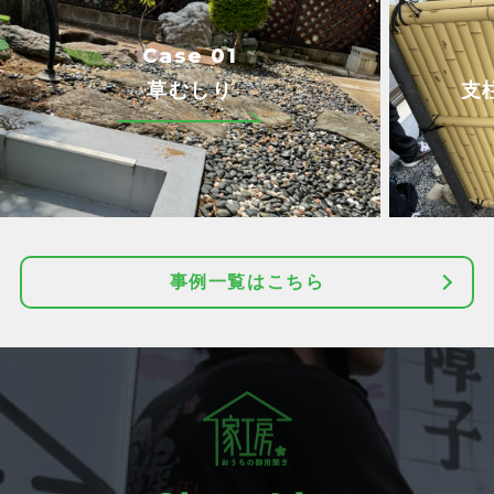
Case 01
草むしり
支
事例一覧はこちら