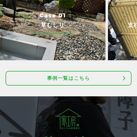
Case 01
草むしり
支
事例一覧はこちら