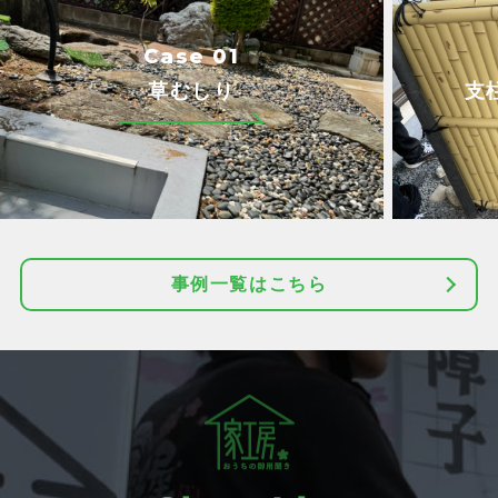
Case 01
草むしり
支
事例一覧はこちら